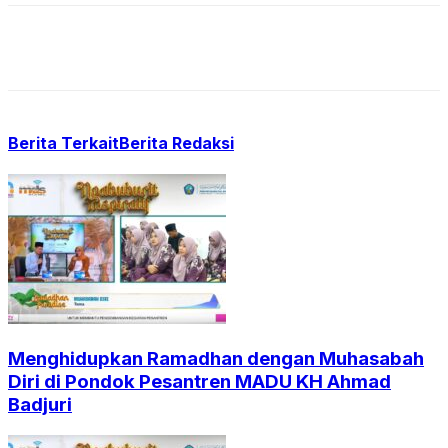
Berita Terkait
Berita Redaksi
Menghidupkan Ramadhan dengan Muhasabah
Diri di Pondok Pesantren MADU KH Ahmad
Badjuri