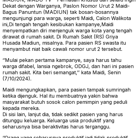
Dekat dengan Warganya, Paslon Nomor Urut 2 Maidi-
Bagus Panuntun (MADIUN) tak bosan-bosannya
mengunjungi para warga, seperti Maidi, Calon Walikota
ini,Di tengah tengah kesibukan kampanye,Maidi
menyempatkan diri menjenguk warga kota yang tengah
dirawat di rumah sakit. Di Rumah Sakit (RS) Griya
Husada Madiun, misalnya. Para pasien RS swasta itu
menyambut niat baik cawali nomor urut 2 tersebut.
‘’Mulai pekan pertama kampanye, saya harus tahu
warga difabel, lansia ngebrok, ODGJ, dan hari ini pasien
rumah sakit. Kita beri semangat,’’ kata Maidi, Senin
(7/10/2024).
Maidi mengungkapkan, para pasien tampak sumringah
ketika dijenguk. Hal itu membuatnya yakin bahwa
masyarakat butuh sosok calon pemimpin yang peduli
kepada mereka.
Di sisi lain, lanjut dia, tidak sedikit pasien yang harus
ditunggu keluarga. Keluarga usia produktif yang
seharusnya bisa beraktivitas harus terganggu.
‘’Orang yang seharusnya produktif jadi tidak produktif