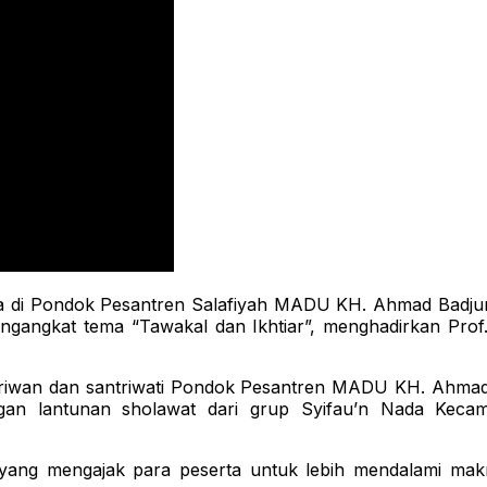
di Pondok Pesantren Salafiyah MADU KH. Ahmad Badjuri C
engangkat tema “Tawakal dan Ikhtiar”, menghadirkan Pro
antriwan dan santriwati Pondok Pesantren MADU KH. Ahmad
ingan lantunan sholawat dari grup Syifau’n Nada Kec
 yang mengajak para peserta untuk lebih mendalami mak