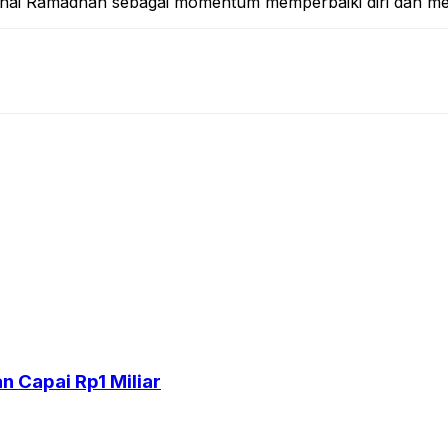
knai Ramadhan sebagai momentum memperbaiki diri dan me
 Capai Rp1 Miliar