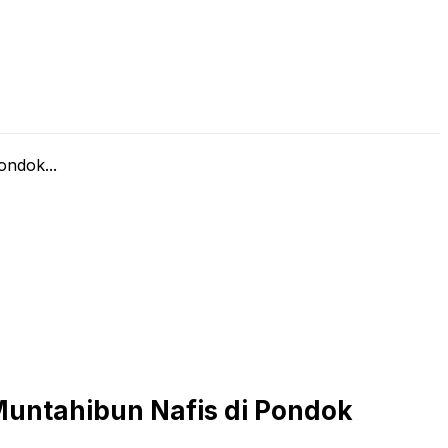
LIVE STREAMING
PODCAST
KAJIAN ISLAM
ndok...
Muntahibun Nafis di Pondok