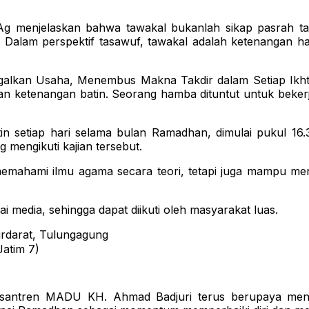
.Ag menjelaskan bahwa tawakal bukanlah sikap pasrah t
. Dalam perspektif tasawuf, tawakal adalah ketenangan ha
alkan Usaha, Menembus Makna Takdir dalam Setiap Ikhtia
an ketenangan batin. Seorang hamba dituntut untuk beke
tin setiap hari selama bulan Ramadhan, dimulai pukul 1
g mengikuti kajian tersebut.
a memahami ilmu agama secara teori, tetapi juga mampu 
ai media, sehingga dapat diikuti oleh masyarakat luas.
rdarat, Tulungagung
Jatim 7)
esantren MADU KH. Ahmad Badjuri terus berupaya m