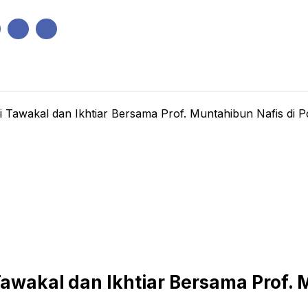
IK
PEMERINTAHAN
EKONOMI
KRIMINAL
PENDIDIKAN
awakal dan Ikhtiar Bersama Prof. Muntahibun Nafis di Po
akal dan Ikhtiar Bersama Prof. 