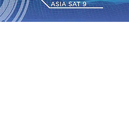
 TPA Pojok, Pengugat dan Saroja: Banding atau Kasasi,
sa Sekitar, PT SGN MKSO Kebun Dhoho Kembali
: Lebih Informatif, Lebih Fleksibel, dan Berkelanjutan
gu 2026
•
KAI Daop 7 Madiun Salurkan Bantuan TJSL
sis Grafenik Karbon, Hasil Panen Jagung di Mojokerto
Juta Kuintal di Hari ke-75
06 Agu 2026
•
Bangga, Mas
mpanan di Jawa Timur Terus Bertumbuh, menunjukan
 TPA Pojok, Pengugat dan Saroja: Banding atau Kasasi,
sa Sekitar, PT SGN MKSO Kebun Dhoho Kembali
: Lebih Informatif, Lebih Fleksibel, dan Berkelanjutan
gu 2026
•
KAI Daop 7 Madiun Salurkan Bantuan TJSL
sis Grafenik Karbon, Hasil Panen Jagung di Mojokerto
Juta Kuintal di Hari ke-75
06 Agu 2026
•
Bangga, Mas
mpanan di Jawa Timur Terus Bertumbuh, menunjukan