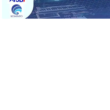
Trending
Rumah dan 6 Kendaraan Ludes Terbakar, Kerugian Capai 
Warga Tak Akan Gentar!, Pemkot “Kekeh” Dengan Mater
Salurkan Bantuan Gula
07 Agu 2026
•
BPJS Kesehatan Ke
07 Agu 2026
•
Pemain Pemain Baru Persik Kediri Terus
Rp123 Juta untuk Pendidikan, Sosial, dan Pelestarian Bu
Tembus 18 Ton/Ha
06 Agu 2026
•
Perkuat Kemitraan Den
Dhito Beri Beasiswa Siswa Peraih Medali Emas LKS Nasi
Kuatnya Basis Menabung Nasabah
06 Agu 2026
•
Rumah dan 6 Kendaraan Ludes Terbakar, Kerugian Capai 
Warga Tak Akan Gentar!, Pemkot “Kekeh” Dengan Mater
Salurkan Bantuan Gula
07 Agu 2026
•
BPJS Kesehatan Ke
07 Agu 2026
•
Pemain Pemain Baru Persik Kediri Terus
Rp123 Juta untuk Pendidikan, Sosial, dan Pelestarian Bu
Tembus 18 Ton/Ha
06 Agu 2026
•
Perkuat Kemitraan Den
Dhito Beri Beasiswa Siswa Peraih Medali Emas LKS Nasi
Kuatnya Basis Menabung Nasabah
06 Agu 2026
•