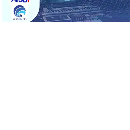
Trending
Rumah dan 6 Kendaraan Ludes Terbakar, Kerugian Capai 
Warga Tak Akan Gentar!, Pemkot “Kekeh” Dengan Mater
Salurkan Bantuan Gula
07 Agu 2026
•
BPJS Kesehatan Ke
07 Agu 2026
•
Pemain Pemain Baru Persik Kediri Terus
Rp123 Juta untuk Pendidikan, Sosial, dan Pelestarian Bu
Tembus 18 Ton/Ha
06 Agu 2026
•
Perkuat Kemitraan Den
Dhito Beri Beasiswa Siswa Peraih Medali Emas LKS Nasi
Kuatnya Basis Menabung Nasabah
06 Agu 2026
•
Rumah dan 6 Kendaraan Ludes Terbakar, Kerugian Capai 
Warga Tak Akan Gentar!, Pemkot “Kekeh” Dengan Mater
Salurkan Bantuan Gula
07 Agu 2026
•
BPJS Kesehatan Ke
07 Agu 2026
•
Pemain Pemain Baru Persik Kediri Terus
Rp123 Juta untuk Pendidikan, Sosial, dan Pelestarian Bu
Tembus 18 Ton/Ha
06 Agu 2026
•
Perkuat Kemitraan Den
Dhito Beri Beasiswa Siswa Peraih Medali Emas LKS Nasi
Kuatnya Basis Menabung Nasabah
06 Agu 2026
•