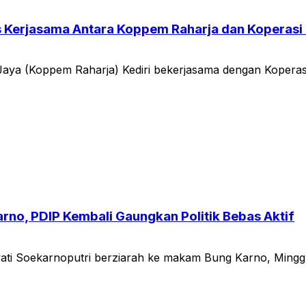
es Kerjasama Antara Koppem Raharja dan Koperasi 
aya (Koppem Raharja) Kediri bekerjasama dengan Kopera
no, PDIP Kembali Gaungkan Politik Bebas Aktif
oekarnoputri berziarah ke makam Bung Karno, Minggu (29