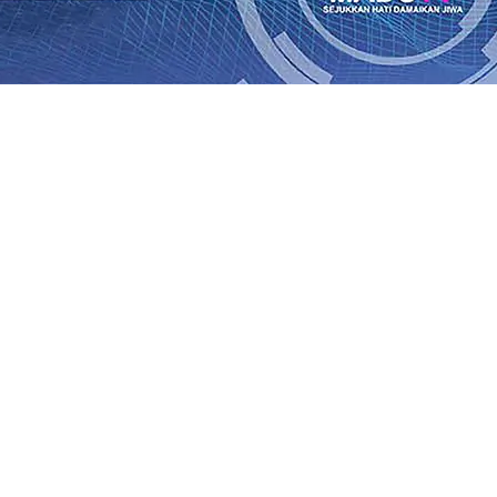
Rp1 Miliar
08 Agu 2026
•
Sebut Pemkot Kediri Arogan Soal
i Banding
07 Agu 2026
•
Perkuat Hubungan Dengan 17 De
diri Perkuat Sinergi dengan Media Kenalkan Wajah Baru JKN
 di Datangkan Perkuat Untuk Super League 2026/2027
06 A
daya
06 Agu 2026
•
ITS Perkenalkan Pupuk Probiotik Berba
gan Petani, PG Pesantren Baru Sukses Menggiling Tebu 4 
onal 2026
06 Agu 2026
•
Jumlah Rekening dan Nominal Si
Rp1 Miliar
08 Agu 2026
•
Sebut Pemkot Kediri Arogan Soal
i Banding
07 Agu 2026
•
Perkuat Hubungan Dengan 17 De
diri Perkuat Sinergi dengan Media Kenalkan Wajah Baru JKN
 di Datangkan Perkuat Untuk Super League 2026/2027
06 A
daya
06 Agu 2026
•
ITS Perkenalkan Pupuk Probiotik Berba
gan Petani, PG Pesantren Baru Sukses Menggiling Tebu 4 
onal 2026
06 Agu 2026
•
Jumlah Rekening dan Nominal Si