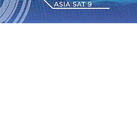
 TPA Pojok, Pengugat dan Saroja: Banding atau Kasasi,
sa Sekitar, PT SGN MKSO Kebun Dhoho Kembali
: Lebih Informatif, Lebih Fleksibel, dan Berkelanjutan
gu 2026
•
KAI Daop 7 Madiun Salurkan Bantuan TJSL
sis Grafenik Karbon, Hasil Panen Jagung di Mojokerto
Juta Kuintal di Hari ke-75
06 Agu 2026
•
Bangga, Mas
mpanan di Jawa Timur Terus Bertumbuh, menunjukan
 TPA Pojok, Pengugat dan Saroja: Banding atau Kasasi,
sa Sekitar, PT SGN MKSO Kebun Dhoho Kembali
: Lebih Informatif, Lebih Fleksibel, dan Berkelanjutan
gu 2026
•
KAI Daop 7 Madiun Salurkan Bantuan TJSL
sis Grafenik Karbon, Hasil Panen Jagung di Mojokerto
Juta Kuintal di Hari ke-75
06 Agu 2026
•
Bangga, Mas
mpanan di Jawa Timur Terus Bertumbuh, menunjukan