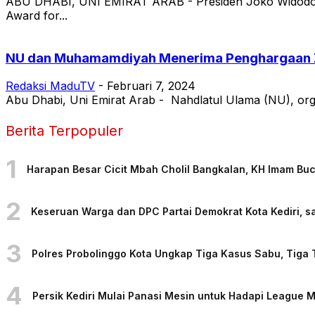
ABU DHABI, UNI EMIRAT ARAB - Presiden Joko Widodo 
Award for...
NU dan Muhamamdiyah Menerima Penghargaan Z
Redaksi MaduTV
-
Februari 7, 2024
Abu Dhabi, Uni Emirat Arab - Nahdlatul Ulama (NU), orga
Berita Terpopuler
1
Harapan Besar Cicit Mbah Cholil Bangkalan, KH Imam Bu
2
Keseruan Warga dan DPC Partai Demokrat Kota Kediri, sa
3
Polres Probolinggo Kota Ungkap Tiga Kasus Sabu, Tiga
4
Persik Kediri Mulai Panasi Mesin untuk Hadapi League