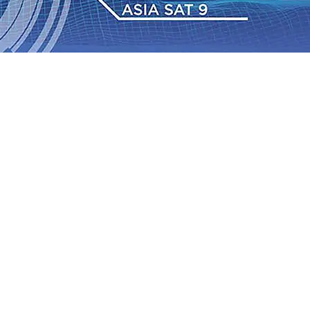
IAS Relasi Madiun-Adi Soemarmo Alami Gangguan
Rumah dan 6 Kendaraan Ludes Terbakar, Kerugian Capai
 Warga Tak Akan Gentar!, Pemkot “Kekeh” Dengan Materi
n Bantuan Gula
07 Agu 2026
•
BPJS Kesehatan Kediri
u 2026
•
Pemain Pemain Baru Persik Kediri Terus di
 Juta untuk Pendidikan, Sosial, dan Pelestarian Budaya
bus 18 Ton/Ha
06 Agu 2026
•
Perkuat Kemitraan Dengan
IAS Relasi Madiun-Adi Soemarmo Alami Gangguan
Rumah dan 6 Kendaraan Ludes Terbakar, Kerugian Capai
 Warga Tak Akan Gentar!, Pemkot “Kekeh” Dengan Materi
n Bantuan Gula
07 Agu 2026
•
BPJS Kesehatan Kediri
u 2026
•
Pemain Pemain Baru Persik Kediri Terus di
 Juta untuk Pendidikan, Sosial, dan Pelestarian Budaya
bus 18 Ton/Ha
06 Agu 2026
•
Perkuat Kemitraan Dengan