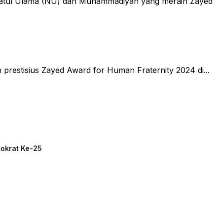
atul Ulama (NU) dan Muhammadiyah yang meraih Zayed
prestisius Zayed Award for Human Fraternity 2024 di...
mokrat Ke-25