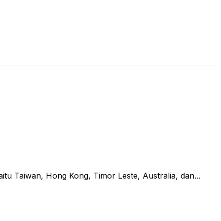
LIVE STREAMING
PODCAST
KAJIAN ISLAM
 Taiwan, Hong Kong, Timor Leste, Australia, dan...