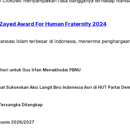
(Jokowi) menyampaikan rasa bangganya terhadap Nahdl
ayed Award For Human Fraternity 2024
nisasi Islam terbesar di Indonesia, menerima penghargaan 
chori untuk Gus Irfan Menakhodai PBNU
at Sukseskan Aksi Langit Biru Indonesia Asri di HUT Partai De
 Tersangka Ditangkap
 Musim 2026/2027