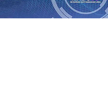
rasi Buka Layanan Paspor Akhir Pekan
08 Agu 2026
•
KA B
Daop 7 Madiun Sampaikan Permohonan Maaf
08 Agu 2026
•
al TPA Pojok, Pengugat dan Saroja: Banding atau Kasasi,
sa Sekitar, PT SGN MKSO Kebun Dhoho Kembali Salurka
ebih Informatif, Lebih Fleksibel, dan Berkelanjutan
07 Ag
gu 2026
•
KAI Daop 7 Madiun Salurkan Bantuan TJSL Rp123
is Grafenik Karbon, Hasil Panen Jagung di Mojokerto Tem
 Kuintal di Hari ke-75
06 Agu 2026
•
rasi Buka Layanan Paspor Akhir Pekan
08 Agu 2026
•
KA B
Daop 7 Madiun Sampaikan Permohonan Maaf
08 Agu 2026
•
al TPA Pojok, Pengugat dan Saroja: Banding atau Kasasi,
sa Sekitar, PT SGN MKSO Kebun Dhoho Kembali Salurka
ebih Informatif, Lebih Fleksibel, dan Berkelanjutan
07 Ag
gu 2026
•
KAI Daop 7 Madiun Salurkan Bantuan TJSL Rp123
is Grafenik Karbon, Hasil Panen Jagung di Mojokerto Tem
 Kuintal di Hari ke-75
06 Agu 2026
•