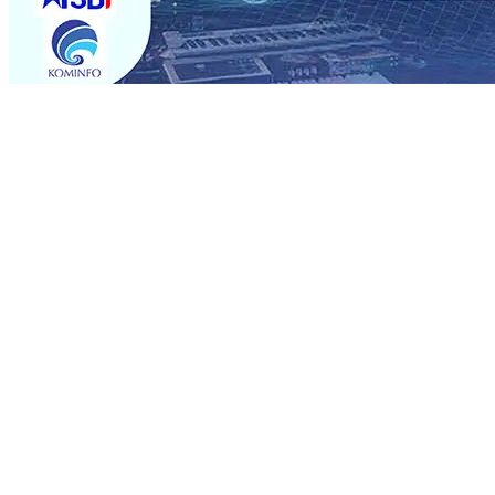
Trending
Semarak HUT RI ke-81 dan Hari Jadi ke-702 Blitar, Imig
Operasional, Perjalanan Sejumlah KA Terlambat, KAI 
Rp1 Miliar
08 Agu 2026
•
Sebut Pemkot Kediri Arogan So
Banding
07 Agu 2026
•
Perkuat Hubungan Dengan 17 De
Perkuat Sinergi dengan Media Kenalkan Wajah Baru JKN: L
Datangkan Perkuat Untuk Super League 2026/2027
06 A
06 Agu 2026
•
ITS Perkenalkan Pupuk Probiotik Berbas
Petani, PG Pesantren Baru Sukses Menggiling Tebu 4 Juta
Semarak HUT RI ke-81 dan Hari Jadi ke-702 Blitar, Imig
Operasional, Perjalanan Sejumlah KA Terlambat, KAI 
Rp1 Miliar
08 Agu 2026
•
Sebut Pemkot Kediri Arogan So
Banding
07 Agu 2026
•
Perkuat Hubungan Dengan 17 De
Perkuat Sinergi dengan Media Kenalkan Wajah Baru JKN: L
Datangkan Perkuat Untuk Super League 2026/2027
06 A
06 Agu 2026
•
ITS Perkenalkan Pupuk Probiotik Berbas
Petani, PG Pesantren Baru Sukses Menggiling Tebu 4 Juta