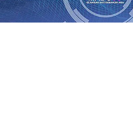
Rp1 Miliar
08 Agu 2026
•
Sebut Pemkot Kediri Arogan Soal
i Banding
07 Agu 2026
•
Perkuat Hubungan Dengan 17 De
diri Perkuat Sinergi dengan Media Kenalkan Wajah Baru JKN
 di Datangkan Perkuat Untuk Super League 2026/2027
06 A
daya
06 Agu 2026
•
ITS Perkenalkan Pupuk Probiotik Berba
gan Petani, PG Pesantren Baru Sukses Menggiling Tebu 4 
onal 2026
06 Agu 2026
•
Jumlah Rekening dan Nominal Si
Rp1 Miliar
08 Agu 2026
•
Sebut Pemkot Kediri Arogan Soal
i Banding
07 Agu 2026
•
Perkuat Hubungan Dengan 17 De
diri Perkuat Sinergi dengan Media Kenalkan Wajah Baru JKN
 di Datangkan Perkuat Untuk Super League 2026/2027
06 A
daya
06 Agu 2026
•
ITS Perkenalkan Pupuk Probiotik Berba
gan Petani, PG Pesantren Baru Sukses Menggiling Tebu 4 
onal 2026
06 Agu 2026
•
Jumlah Rekening dan Nominal Si