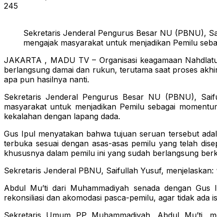
245
Sekretaris Jenderal Pengurus Besar NU (PBNU), Sa
mengajak masyarakat untuk menjadikan Pemilu seb
JAKARTA , MADU TV – Organisasi keagamaan Nahdlatu
berlangsung damai dan rukun, terutama saat proses akhi
apa pun hasilnya nanti.
Sekretaris Jenderal Pengurus Besar NU (PBNU), Saif
masyarakat untuk menjadikan Pemilu sebagai momentu
kekalahan dengan lapang dada.
Gus Ipul menyatakan bahwa tujuan seruan tersebut adalah
terbuka sesuai dengan asas-asas pemilu yang telah dise
khususnya dalam pemilu ini yang sudah berlangsung berkal
Sekretaris Jenderal PBNU, Saifullah Yusuf, menjelaskan
Abdul Mu’ti dari Muhammadiyah senada dengan Gus Ip
rekonsiliasi dan akomodasi pasca-pemilu, agar tidak ada
Sekretaris Umum PP Muhammadiyah, Abdul Mu’ti, meny