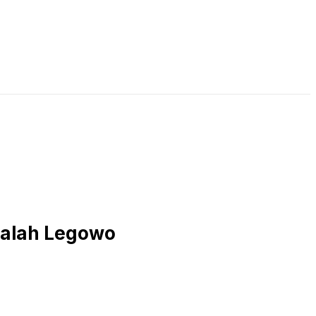
LIVE STREAMING
PODCAST
KAJIAN ISLAM
alah Legowo