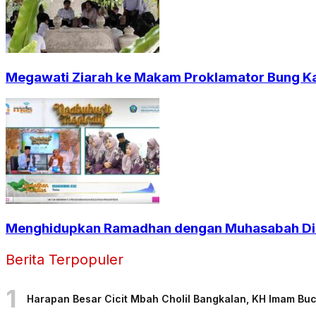
Megawati Ziarah ke Makam Proklamator Bung Kar
Menghidupkan Ramadhan dengan Muhasabah Dir
Berita Terpopuler
1
Harapan Besar Cicit Mbah Cholil Bangkalan, KH Imam Bu