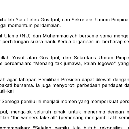
ifullah Yusuf atau Gus Ipul, dan Sekretaris Umum Pimpin
agai momentum perdamaian.
l Ulama (NU) dan Muhammadiyah bersama-sama mengelu
r perhitungan suara nanti. Kedua organisasi ini berharap
ullah Yusuf atau Gus Ipul, dan Sekretaris Umum Pimp
m perdamaian: “Menang tak jumawa, kalah legowo” yang
 agar tahapan Pemilihan Presiden dapat dilewati dengan l
pakati bersama. Ia juga menyoroti perbedaan pendapat da
i-kali.
: “Semoga pemilu ini menjadi momen yang memperkuat pers
ul, mengajak seluruh pihak untuk menerima dengan bij
 istilah “the winners take all” (pemenang mengambil alih
ampaikan: “Setelah pemilu, kita butuh rekonsiliasi, 