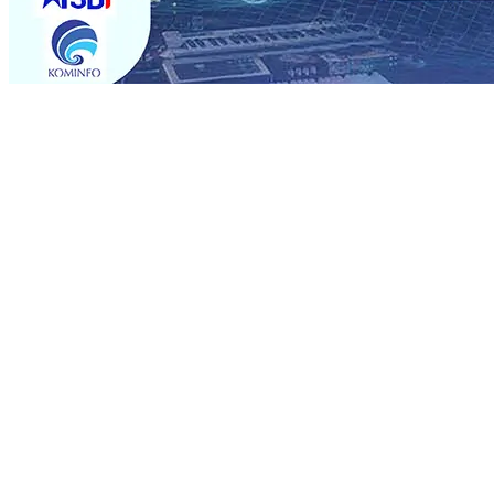
Trending
Rumah dan 6 Kendaraan Ludes Terbakar, Kerugian Capai 
Warga Tak Akan Gentar!, Pemkot “Kekeh” Dengan Mater
Salurkan Bantuan Gula
07 Agu 2026
•
BPJS Kesehatan Ke
07 Agu 2026
•
Pemain Pemain Baru Persik Kediri Terus
Rp123 Juta untuk Pendidikan, Sosial, dan Pelestarian Bu
Tembus 18 Ton/Ha
06 Agu 2026
•
Perkuat Kemitraan Den
Dhito Beri Beasiswa Siswa Peraih Medali Emas LKS Nasi
Kuatnya Basis Menabung Nasabah
06 Agu 2026
•
Rumah dan 6 Kendaraan Ludes Terbakar, Kerugian Capai 
Warga Tak Akan Gentar!, Pemkot “Kekeh” Dengan Mater
Salurkan Bantuan Gula
07 Agu 2026
•
BPJS Kesehatan Ke
07 Agu 2026
•
Pemain Pemain Baru Persik Kediri Terus
Rp123 Juta untuk Pendidikan, Sosial, dan Pelestarian Bu
Tembus 18 Ton/Ha
06 Agu 2026
•
Perkuat Kemitraan Den
Dhito Beri Beasiswa Siswa Peraih Medali Emas LKS Nasi
Kuatnya Basis Menabung Nasabah
06 Agu 2026
•