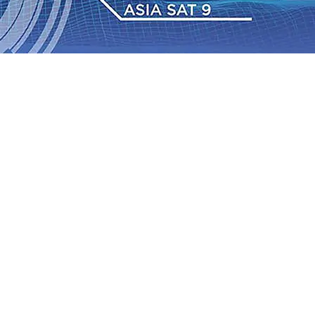
 TPA Pojok, Pengugat dan Saroja: Banding atau Kasasi,
sa Sekitar, PT SGN MKSO Kebun Dhoho Kembali
: Lebih Informatif, Lebih Fleksibel, dan Berkelanjutan
gu 2026
•
KAI Daop 7 Madiun Salurkan Bantuan TJSL
sis Grafenik Karbon, Hasil Panen Jagung di Mojokerto
Juta Kuintal di Hari ke-75
06 Agu 2026
•
Bangga, Mas
mpanan di Jawa Timur Terus Bertumbuh, menunjukan
 TPA Pojok, Pengugat dan Saroja: Banding atau Kasasi,
sa Sekitar, PT SGN MKSO Kebun Dhoho Kembali
: Lebih Informatif, Lebih Fleksibel, dan Berkelanjutan
gu 2026
•
KAI Daop 7 Madiun Salurkan Bantuan TJSL
sis Grafenik Karbon, Hasil Panen Jagung di Mojokerto
Juta Kuintal di Hari ke-75
06 Agu 2026
•
Bangga, Mas
mpanan di Jawa Timur Terus Bertumbuh, menunjukan