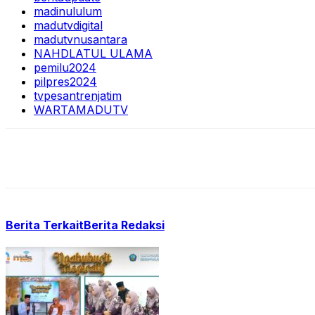
madinululum
madutvdigital
madutvnusantara
NAHDLATUL ULAMA
pemilu2024
pilpres2024
tvpesantrenjatim
WARTAMADUTV
Berita Terkait
Berita Redaksi