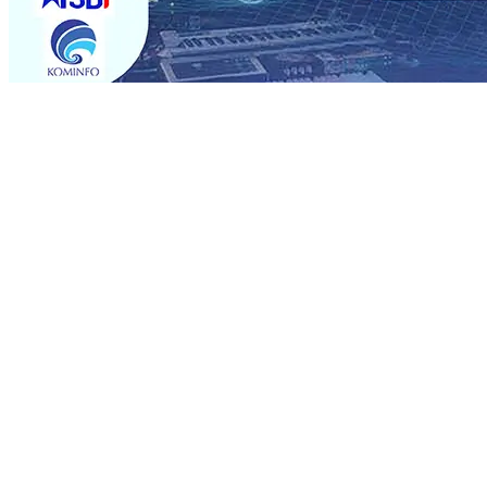
Trending
Sebut Pemkot Kediri Arogan Soal TPA Pojok, Pengugat d
Perkuat Hubungan Dengan 17 Desa Sekitar, PT SGN MK
Media Kenalkan Wajah Baru JKN: Lebih Informatif, Lebih 
Super League 2026/2027
06 Agu 2026
•
KAI Daop 7 Mad
Perkenalkan Pupuk Probiotik Berbasis Grafenik Karbon,
Pesantren Baru Sukses Menggiling Tebu 4 Juta Kuintal d
2026
•
Jumlah Rekening dan Nominal Simpanan di Jawa
Produksi, Mas Dhito Kembali Salurkan 216 Bantuan Perta
Sebut Pemkot Kediri Arogan Soal TPA Pojok, Pengugat d
Perkuat Hubungan Dengan 17 Desa Sekitar, PT SGN MK
Media Kenalkan Wajah Baru JKN: Lebih Informatif, Lebih 
Super League 2026/2027
06 Agu 2026
•
KAI Daop 7 Mad
Perkenalkan Pupuk Probiotik Berbasis Grafenik Karbon,
Pesantren Baru Sukses Menggiling Tebu 4 Juta Kuintal d
2026
•
Jumlah Rekening dan Nominal Simpanan di Jawa
Produksi, Mas Dhito Kembali Salurkan 216 Bantuan Perta