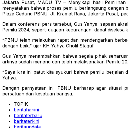
Jakarta Pusat, MADU TV – Menyikapi hasil Pemiliha
menyatakan bahwa proses pemilu berlangsung dengan baik
Plaza Gedung PBNU, Jl. Kramat Raya, Jakarta Pusat, pa
Dalam konferensi pers tersebut, Gus Yahya, sapaan akr
Pemilu 2024, seperti dugaan kecurangan, dapat diselesai
“PBNU telah melakukan rapat dan mendengarkan berbagai 
dengan baik,” ujar KH Yahya Cholil Staquf.
Gus Yahya menambahkan bahwa segala pihak seharusnya 
artinya sudah menang dan telah melaksanakan Pemilu 20
“Saya kira ini patut kita syukuri bahwa pemilu berjala
Yahya.
Dengan pernyataan ini, PBNU berharap agar situasi p
persatuan dan kesatuan bangsa.
TOPIK
beritahariini
beritaterbaru
beritaterkini
beritaupdate