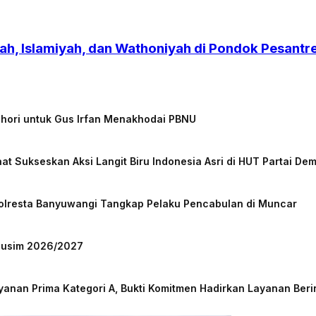
h, Islamiyah, dan Wathoniyah di Pondok Pesant
chori untuk Gus Irfan Menakhodai PBNU
at Sukseskan Aksi Langit Biru Indonesia Asri di HUT Partai De
Polresta Banyuwangi Tangkap Pelaku Pencabulan di Muncar
 Musim 2026/2027
nan Prima Kategori A, Bukti Komitmen Hadirkan Layanan Beri