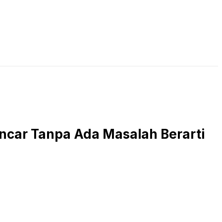
LIVE STREAMING
PODCAST
KAJIAN ISLAM
ancar Tanpa Ada Masalah Berarti