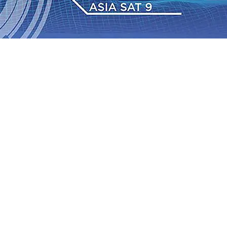
 Pemkot “Kekeh” Dengan Materi Banding
07 Agu 2026
•
2026
•
BPJS Kesehatan Kediri Perkuat Sinergi dengan
Baru Persik Kediri Terus di Datangkan Perkuat Untuk
Sosial, dan Pelestarian Budaya
06 Agu 2026
•
ITS
gu 2026
•
Perkuat Kemitraan Dengan Petani, PG
wa Siswa Peraih Medali Emas LKS Nasional 2026
06 Agu
nabung Nasabah
06 Agu 2026
•
Dukung Peningkatan
 Pemkot “Kekeh” Dengan Materi Banding
07 Agu 2026
•
2026
•
BPJS Kesehatan Kediri Perkuat Sinergi dengan
Baru Persik Kediri Terus di Datangkan Perkuat Untuk
Sosial, dan Pelestarian Budaya
06 Agu 2026
•
ITS
gu 2026
•
Perkuat Kemitraan Dengan Petani, PG
wa Siswa Peraih Medali Emas LKS Nasional 2026
06 Agu
nabung Nasabah
06 Agu 2026
•
Dukung Peningkatan