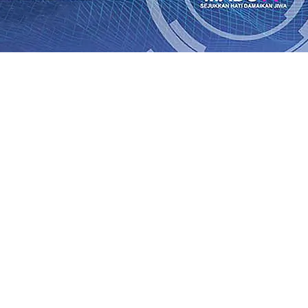
an Saroja: Banding atau Kasasi, Warga Tak Akan Gentar!,
SO Kebun Dhoho Kembali Salurkan Bantuan Gula
07 Agu 
Fleksibel, dan Berkelanjutan
07 Agu 2026
•
Pemain Pemain 
iun Salurkan Bantuan TJSL Rp123 Juta untuk Pendidikan, 
 Hasil Panen Jagung di Mojokerto Tembus 18 Ton/Ha
06 A
i Hari ke-75
06 Agu 2026
•
Bangga, Mas Dhito Beri Beasis
 Timur Terus Bertumbuh, menunjukan Kuatnya Basis Me
nian Bagi Petani
06 Agu 2026
•
an Saroja: Banding atau Kasasi, Warga Tak Akan Gentar!,
SO Kebun Dhoho Kembali Salurkan Bantuan Gula
07 Agu 
Fleksibel, dan Berkelanjutan
07 Agu 2026
•
Pemain Pemain 
iun Salurkan Bantuan TJSL Rp123 Juta untuk Pendidikan, 
 Hasil Panen Jagung di Mojokerto Tembus 18 Ton/Ha
06 A
i Hari ke-75
06 Agu 2026
•
Bangga, Mas Dhito Beri Beasis
 Timur Terus Bertumbuh, menunjukan Kuatnya Basis Me
nian Bagi Petani
06 Agu 2026
•