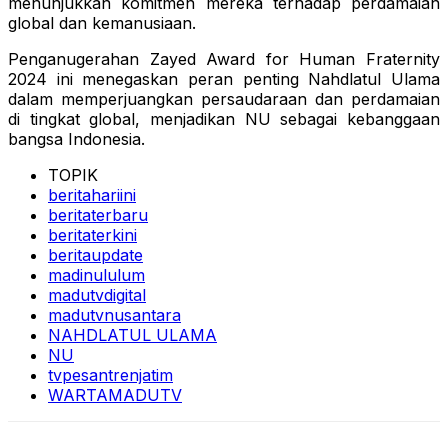
menunjukkan komitmen mereka terhadap perdamaian
global dan kemanusiaan.
Penganugerahan Zayed Award for Human Fraternity
2024 ini menegaskan peran penting Nahdlatul Ulama
dalam memperjuangkan persaudaraan dan perdamaian
di tingkat global, menjadikan NU sebagai kebanggaan
bangsa Indonesia.
TOPIK
beritahariini
beritaterbaru
beritaterkini
beritaupdate
madinululum
madutvdigital
madutvnusantara
NAHDLATUL ULAMA
NU
tvpesantrenjatim
WARTAMADUTV