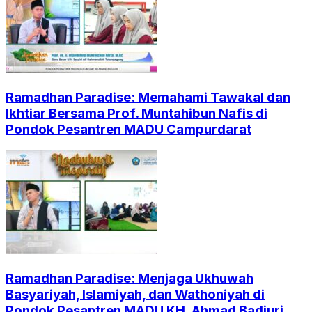
Ramadhan Paradise: Memahami Tawakal dan
Ikhtiar Bersama Prof. Muntahibun Nafis di
Pondok Pesantren MADU Campurdarat
Ramadhan Paradise: Menjaga Ukhuwah
Basyariyah, Islamiyah, dan Wathoniyah di
Pondok Pesantren MADU KH, Ahmad Badjuri