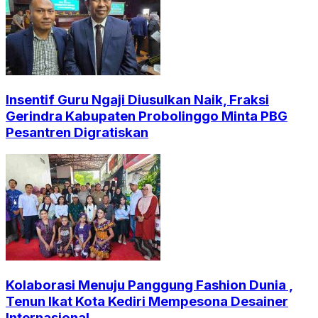
Insentif Guru Ngaji Diusulkan Naik, Fraksi
Gerindra Kabupaten Probolinggo Minta PBG
Pesantren Digratiskan
Kolaborasi Menuju Panggung Fashion Dunia ,
Tenun Ikat Kota Kediri Mempesona Desainer
Internasional