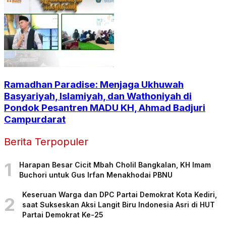
Ramadhan Paradise: Menjaga Ukhuwah
Basyariyah, Islamiyah, dan Wathoniyah di
Pondok Pesantren MADU KH, Ahmad Badjuri
Campurdarat
Berita Terpopuler
1
Harapan Besar Cicit Mbah Cholil Bangkalan, KH Imam
Buchori untuk Gus Irfan Menakhodai PBNU
Keseruan Warga dan DPC Partai Demokrat Kota Kediri,
2
saat Sukseskan Aksi Langit Biru Indonesia Asri di HUT
Partai Demokrat Ke-25