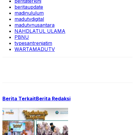
beritaterkini
beritaupdate
madinululum
madutvdigital
madutvnusantara
NAHDLATUL ULAMA
PBNU
tvpesantrenjatim
WARTAMADUTV
Berita Terkait
Berita Redaksi