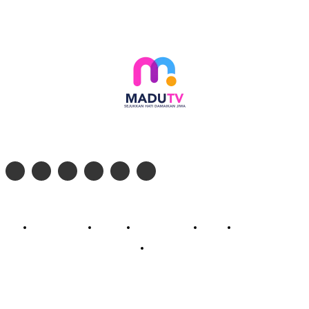
Follow social media kami di:
© 2026 - PT. Madinul Ulum Media Televisi Ummat Tulungagung, Jawa Timur
Profil Madu TV
Redaksi
Pedoman Siber
Kontak
Live Streaming
PodCast