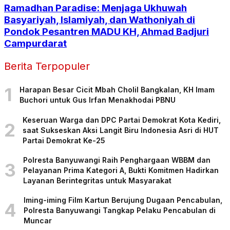
Ramadhan Paradise: Menjaga Ukhuwah
Basyariyah, Islamiyah, dan Wathoniyah di
Pondok Pesantren MADU KH, Ahmad Badjuri
Campurdarat
Berita Terpopuler
1
Harapan Besar Cicit Mbah Cholil Bangkalan, KH Imam
Buchori untuk Gus Irfan Menakhodai PBNU
Keseruan Warga dan DPC Partai Demokrat Kota Kediri,
2
saat Sukseskan Aksi Langit Biru Indonesia Asri di HUT
Partai Demokrat Ke-25
Polresta Banyuwangi Raih Penghargaan WBBM dan
3
Pelayanan Prima Kategori A, Bukti Komitmen Hadirkan
Layanan Berintegritas untuk Masyarakat
Iming-iming Film Kartun Berujung Dugaan Pencabulan,
4
Polresta Banyuwangi Tangkap Pelaku Pencabulan di
Muncar