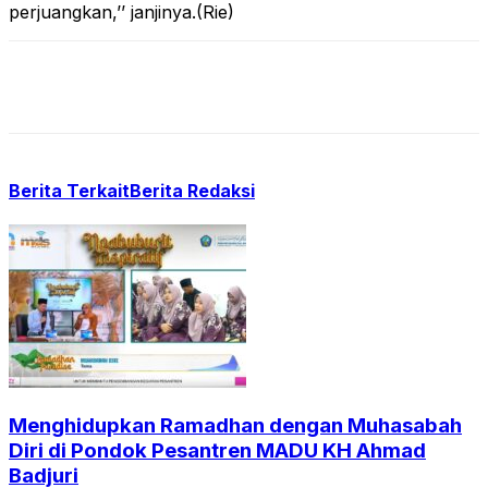
perjuangkan,’’ janjinya.(Rie)
Berita Terkait
Berita Redaksi
Menghidupkan Ramadhan dengan Muhasabah
Diri di Pondok Pesantren MADU KH Ahmad
Badjuri