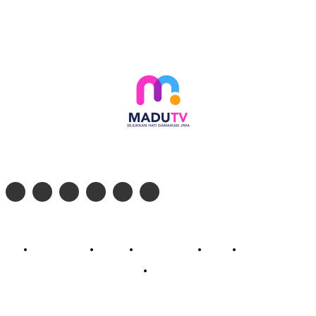
Follow social media kami di:
© 2026 - PT. Madinul Ulum Media Televisi Ummat Tulungagung, Jawa Timur
Profil Madu TV
Redaksi
Pedoman Siber
Kontak
Live Streaming
PodCast