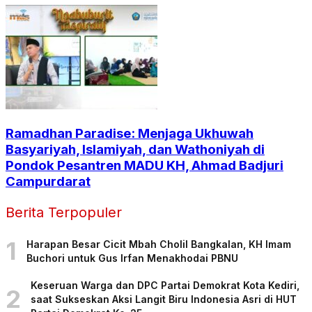
Ramadhan Paradise: Menjaga Ukhuwah
Basyariyah, Islamiyah, dan Wathoniyah di
Pondok Pesantren MADU KH, Ahmad Badjuri
Campurdarat
Berita Terpopuler
1
Harapan Besar Cicit Mbah Cholil Bangkalan, KH Imam
Buchori untuk Gus Irfan Menakhodai PBNU
Keseruan Warga dan DPC Partai Demokrat Kota Kediri,
2
saat Sukseskan Aksi Langit Biru Indonesia Asri di HUT