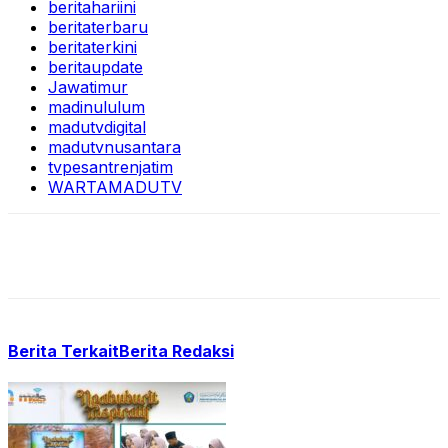
beritahariini
beritaterbaru
beritaterkini
beritaupdate
Jawatimur
madinululum
madutvdigital
madutvnusantara
tvpesantrenjatim
WARTAMADUTV
Berita Terkait
Berita Redaksi