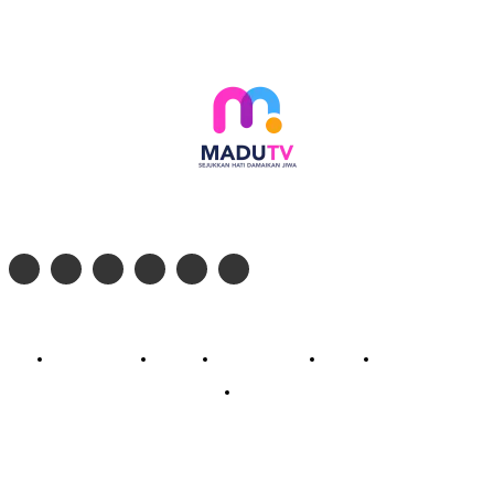
Follow social media kami di:
© 2026 - PT. Madinul Ulum Media Televisi Ummat Tulungagung, Jawa Timur
Profil Madu TV
Redaksi
Pedoman Siber
Kontak
Live Streaming
PodCast