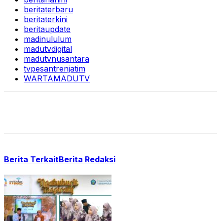
beritaterbaru
beritaterkini
beritaupdate
madinululum
madutvdigital
madutvnusantara
tvpesantrenjatim
WARTAMADUTV
Berita Terkait
Berita Redaksi