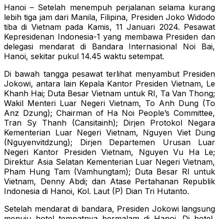
Hanoi – Setelah menempuh perjalanan selama kurang
lebih tiga jam dari Manila, Filipina, Presiden Joko Widodo
tiba di Vietnam pada Kamis, 11 Januari 2024. Pesawat
Kepresidenan Indonesia-1 yang membawa Presiden dan
delegasi mendarat di Bandara Internasional Noi Bai,
Hanoi, sekitar pukul 14.45 waktu setempat.
Di bawah tangga pesawat terlihat menyambut Presiden
Jokowi, antara lain Kepala Kantor Presiden Vietnam, Le
Khanh Hai; Duta Besar Vietnam untuk RI, Ta Van Thong;
Wakil Menteri Luar Negeri Vietnam, To Anh Dung (To
Anz Dzung); Chairman of Ha Noi People’s Committee,
Tran Sy Thanh (Cansitainh); Dirjen Protokol Negara
Kementerian Luar Negeri Vietnam, Nguyen Viet Dung
(Nguyenvitdzung); Dirjen Departemen Urusan Luar
Negeri Kantor Presiden Vietnam, Nguyen Vu Ha Le;
Direktur Asia Selatan Kementerian Luar Negeri Vietnam,
Pham Hung Tam (Vamhungtam); Duta Besar RI untuk
Vietnam, Denny Abdi; dan Atase Pertahanan Republik
Indonesia di Hanoi, Kol. Laut (P) Dian Tri Hutanto.
Setelah mendarat di bandara, Presiden Jokowi langsung
menuju hotel tempatnya bermalam di Hanoi. Di hotel,