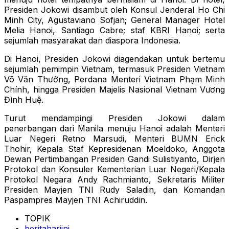
Presiden Jokowi disambut oleh Konsul Jenderal Ho Chi
Minh City, Agustaviano Sofjan; General Manager Hotel
Melia Hanoi, Santiago Cabre; staf KBRI Hanoi; serta
sejumlah masyarakat dan diaspora Indonesia.
Di Hanoi, Presiden Jokowi diagendakan untuk bertemu
sejumlah pemimpin Vietnam, termasuk Presiden Vietnam
Võ Văn Thưởng, Perdana Menteri Vietnam Phạm Minh
Chính, hingga Presiden Majelis Nasional Vietnam Vương
Đình Huệ.
Turut mendampingi Presiden Jokowi dalam
penerbangan dari Manila menuju Hanoi adalah Menteri
Luar Negeri Retno Marsudi, Menteri BUMN Erick
Thohir, Kepala Staf Kepresidenan Moeldoko, Anggota
Dewan Pertimbangan Presiden Gandi Sulistiyanto, Dirjen
Protokol dan Konsuler Kementerian Luar Negeri/Kepala
Protokol Negara Andy Rachmianto, Sekretaris Militer
Presiden Mayjen TNI Rudy Saladin, dan Komandan
Paspampres Mayjen TNI Achiruddin.
TOPIK
beritahariini