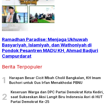
Ramadhan Paradise: Menjaga Ukhuwah
Basyariyah, Islamiyah, dan Wathoniyah di
Pondok Pesantren MADU KH, Ahmad Badjuri
Campurdarat
Berita Terpopuler
1
Harapan Besar Cicit Mbah Cholil Bangkalan, KH Imam
Buchori untuk Gus Irfan Menakhodai PBNU
Keseruan Warga dan DPC Partai Demokrat Kota Kediri,
2
saat Sukseskan Aksi Langit Biru Indonesia Asri di HUT
Partai Demokrat Ke-25