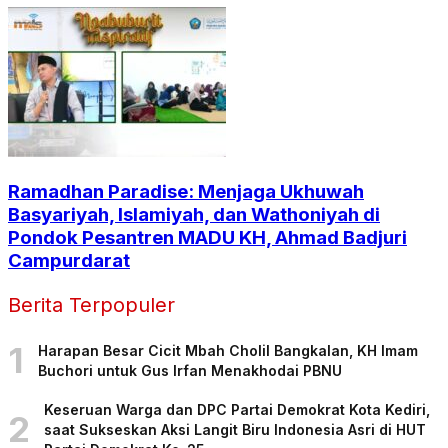
Ramadhan Paradise: Menjaga Ukhuwah
Basyariyah, Islamiyah, dan Wathoniyah di
Pondok Pesantren MADU KH, Ahmad Badjuri
Campurdarat
Berita Terpopuler
1
Harapan Besar Cicit Mbah Cholil Bangkalan, KH Imam
Buchori untuk Gus Irfan Menakhodai PBNU
Keseruan Warga dan DPC Partai Demokrat Kota Kediri,
2
saat Sukseskan Aksi Langit Biru Indonesia Asri di HUT