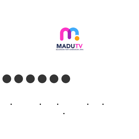
Follow social media kami di:
© 2026 - PT. Madinul Ulum Media Televisi Ummat Tulungagung, Jawa Timur
Profil Madu TV
Redaksi
Pedoman Siber
Kontak
Live Streaming
PodCast