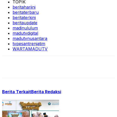
TOPIK
beritahariini
beritaterbaru
beritaterkini
beritaupdate
madinululum
madutvdigital
madutvnusantara
tvpesantrenjatim
WARTAMADUTV
Berita Terkait
Berita Redaksi