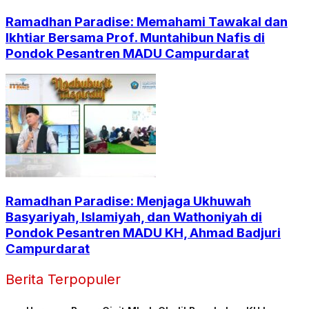
Ramadhan Paradise: Memahami Tawakal dan
Ikhtiar Bersama Prof. Muntahibun Nafis di
Pondok Pesantren MADU Campurdarat
Ramadhan Paradise: Menjaga Ukhuwah
Basyariyah, Islamiyah, dan Wathoniyah di
Pondok Pesantren MADU KH, Ahmad Badjuri
Campurdarat
Berita Terpopuler