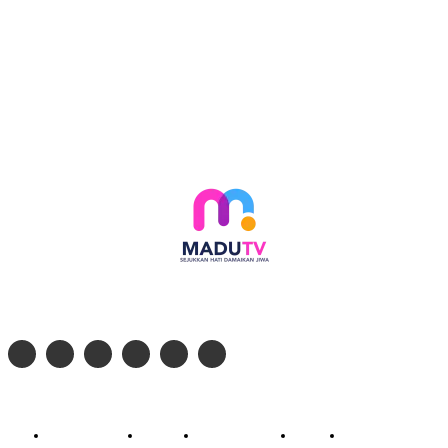
Follow social media kami di:
© 2026 - PT. Madinul Ulum Media Televisi Ummat Tulungagung, Jawa Timur
Profil Madu TV
Redaksi
Pedoman Siber
Kontak
Live Streaming