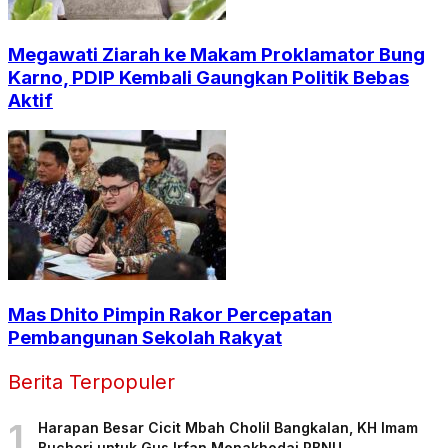
Megawati Ziarah ke Makam Proklamator Bung
Karno, PDIP Kembali Gaungkan Politik Bebas
Aktif
Mas Dhito Pimpin Rakor Percepatan
Pembangunan Sekolah Rakyat
Berita Terpopuler
1
Harapan Besar Cicit Mbah Cholil Bangkalan, KH Imam
Buchori untuk Gus Irfan Menakhodai PBNU