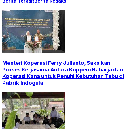
Berita Terkait
Berita Redaksi
Menteri Koperasi Ferry Julianto, Saksikan
Proses Kerjasama Antara Koppem Raharja dan
Koperasi Kana untuk Penuhi Kebutuhan Tebu di
Pabrik Indogula