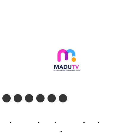
Follow social media kami di:
© 2026 - PT. Madinul Ulum Media Televisi Ummat Tulungagung, Jawa Timur
Profil Madu TV
Redaksi
Pedoman Siber
Kontak
Live Streaming
PodCast