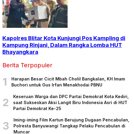
Kapolres Blitar Kota Kunjungi Pos Kampling di
Kampung Rinjani, Dalam Rangka Lomba HUT
Bhayangkara
Berita Terpopuler
1
Harapan Besar Cicit Mbah Cholil Bangkalan, KH Imam
Buchori untuk Gus Irfan Menakhodai PBNU
Keseruan Warga dan DPC Partai Demokrat Kota Kediri,
2
saat Sukseskan Aksi Langit Biru Indonesia Asri di HUT
Partai Demokrat Ke-25
Iming-iming Film Kartun Berujung Dugaan Pencabulan,
3
Polresta Banyuwangi Tangkap Pelaku Pencabulan di
Muncar