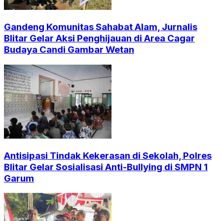
Gandeng Komunitas Sahabat Alam, Jurnalis
Blitar Gelar Aksi Penghijauan di Area Cagar
Budaya Candi Gambar Wetan
Antisipasi Tindak Kekerasan di Sekolah, Polres
Blitar Gelar Sosialisasi Anti-Bullying di SMPN 1
Garum