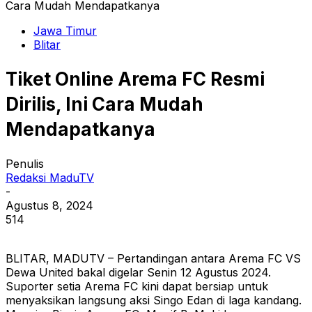
Cara Mudah Mendapatkanya
Jawa Timur
Blitar
Tiket Online Arema FC Resmi
Dirilis, Ini Cara Mudah
Mendapatkanya
Penulis
Redaksi MaduTV
-
Agustus 8, 2024
514
BLITAR, MADUTV – Pertandingan antara Arema FC VS
Dewa United bakal digelar Senin 12 Agustus 2024.
Suporter setia Arema FC kini dapat bersiap untuk
menyaksikan langsung aksi Singo Edan di laga kandang.