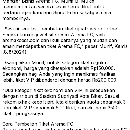
Manajer Bisnis Arema FC, Munif B. Mukid,
mengumumkan secara resmi harga tiket untuk
pertandingan kandang Singo Edan sekaligus cara
membelinya.
“Sesuai regulasi, pembelian tiket dijual secara online.
Segera kunjungi website resmi Arema FC, yaitu
aremaxcess.com dan ikuti caranya yang mudah dan
aman mendapatkan tiket Arema FC,” papar Munif, Kamis
(8/8/2024).
Disampaikan Munif, untuk kategori tiket reguler
ekonomi, harga yang ditetapkan adalah Rp150.000.
Sedangkan bagi Anda yang ingin menikmati fasilitas
lebih, tiket VIP dibanderol dengan harga Rp200.000.
“Dua kategori tiket ekonomi dan VIP ini disesuaikan
dengan tribun di Stadion Supriyadi Kota Blitar. Sesuai
rekom pihak kepolisian, kita diberikan kuota sebanyak 3
ribu tiket. VIP sebanyak 500 tiket, dan ekonomi 2500
tiket,” pungkasnya.
Cara Pembelian Tiket Arema FC
Proses pembelian tiket pertandingan kandang Arema FC