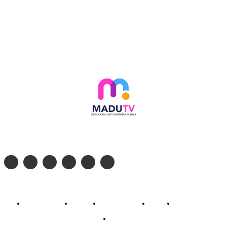
Follow social media kami di:
© 2026 - PT. Madinul Ulum Media Televisi Ummat Tulungagung, Jawa Timur
Profil Madu TV
Redaksi
Pedoman Siber
Kontak
Live Streaming
PodCast