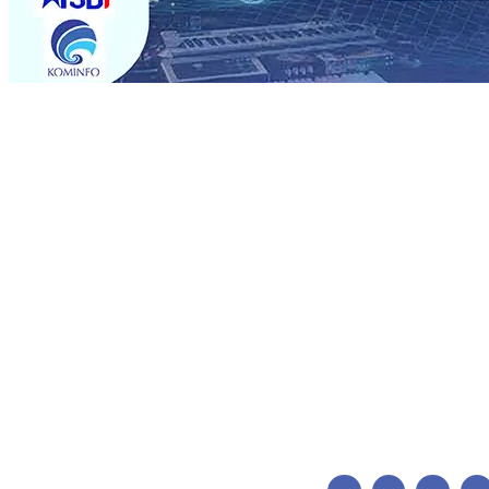
Trending
ITS Perkenalkan Pupuk Probiotik Berbasis Grafenik Kar
Pesantren Baru Sukses Menggiling Tebu 4 Juta Kuintal d
2026
•
Jumlah Rekening dan Nominal Simpanan di Jawa
Produksi, Mas Dhito Kembali Salurkan 216 Bantuan Perta
Belum Sepenuhnya Padam
05 Agu 2026
•
Sergio Castel
Ponpes Wali Barokah, Pererat Sinergi Polri dan Ulama
05
05 Agu 2026
•
Mas Dhito Minta Camat Proaktif Pantau 
ITS Perkenalkan Pupuk Probiotik Berbasis Grafenik Kar
Pesantren Baru Sukses Menggiling Tebu 4 Juta Kuintal d
2026
•
Jumlah Rekening dan Nominal Simpanan di Jawa
Produksi, Mas Dhito Kembali Salurkan 216 Bantuan Perta
Belum Sepenuhnya Padam
05 Agu 2026
•
Sergio Castel
Ponpes Wali Barokah, Pererat Sinergi Polri dan Ulama
05
05 Agu 2026
•
Mas Dhito Minta Camat Proaktif Pantau 