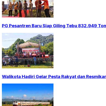
PG Pesantren Baru Siap Giling Tebu 832.949 Ton,
Walikota Hadiri Gelar Pesta Rakyat dan Resmika