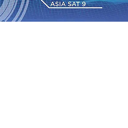
6 Agu 2026
•
Perkuat Kemitraan Dengan Petani, PG
wa Siswa Peraih Medali Emas LKS Nasional 2026
06 Agu
nabung Nasabah
06 Agu 2026
•
Dukung Peningkatan
pin Langsung Pemadaman Karhutla di Lereng Bromo, Api
2026
•
Kapolres Kediri Kota Jalin Silaturahmi dengan
Tengah Perkembangan Industri Fesyen yang Semakin Pesat
6 Agu 2026
•
Perkuat Kemitraan Dengan Petani, PG
wa Siswa Peraih Medali Emas LKS Nasional 2026
06 Agu
nabung Nasabah
06 Agu 2026
•
Dukung Peningkatan
pin Langsung Pemadaman Karhutla di Lereng Bromo, Api
2026
•
Kapolres Kediri Kota Jalin Silaturahmi dengan
Tengah Perkembangan Industri Fesyen yang Semakin Pesat