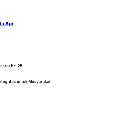
ta Api
mokrat Ke-25
ntegritas untuk Masyarakat