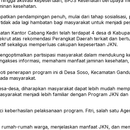
n, hingga aktivasi kepesertaan, BPJS Kesehatan berupaya 
minan kesehatan.
patkan pendampingan penuh, mulai dari tahap sosialisasi, p
idak ada lagi hambatan bagi masyarakat untuk menjadi pese
tan Kantor Cabang Kediri telah terdapat 4 desa di Kabupat
rekrut atas rekomendasi Perangkat Daerah terkait dan bert
ktif sekaligus memperluas cakupan kepesertaan JKN.
engoptimalkan partisipasi masyarakat dalam mendukung 
engakses informasi, memahami manfaat jaminan kesehata
oti penerapan program ini di Desa Soso, Kecamatan Gandus
ada masyarakat.
sa-desa, diharapkan masyarakat dapat lebih mudah memp
 masyarakat menjadi lebih familiar dengan Program JKN d
i keberhasilan pelaksanaan program. Fitri, salah satu 
gi rumah-rumah warga, menjelaskan manfaat JKN, dan me