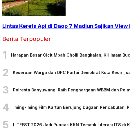
Lintas Kereta Api di Daop 7 Madiun Sajikan Vie
Berita Terpopuler
1
Harapan Besar Cicit Mbah Cholil Bangkalan, KH Imam Bu
2
Keseruan Warga dan DPC Partai Demokrat Kota Kediri, sa
3
Polresta Banyuwangi Raih Penghargaan WBBM dan Pelaya
4
Iming-iming Film Kartun Berujung Dugaan Pencabulan, 
5
LITFEST 2026 Jadi Puncak KKN Tematik Literasi ITS di 