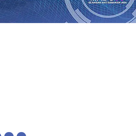
bon, Hasil Panen Jagung di Mojokerto Tembus 18 Ton/Ha
0
i Hari ke-75
06 Agu 2026
•
Bangga, Mas Dhito Beri Beasis
 Timur Terus Bertumbuh, menunjukan Kuatnya Basis Me
nian Bagi Petani
06 Agu 2026
•
Kapolres Probolinggo Pim
 dari Spanyol Pastikan Gabung skuad Macan Putih
05 Agu 
 Agu 2026
•
Cerita Supeno, Penjahit Vermak Keliling Di 
Perubahan Desil Warga
04 Agu 2026
•
bon, Hasil Panen Jagung di Mojokerto Tembus 18 Ton/Ha
0
i Hari ke-75
06 Agu 2026
•
Bangga, Mas Dhito Beri Beasis
 Timur Terus Bertumbuh, menunjukan Kuatnya Basis Me
nian Bagi Petani
06 Agu 2026
•
Kapolres Probolinggo Pim
 dari Spanyol Pastikan Gabung skuad Macan Putih
05 Agu 
 Agu 2026
•
Cerita Supeno, Penjahit Vermak Keliling Di 
Perubahan Desil Warga
04 Agu 2026
•