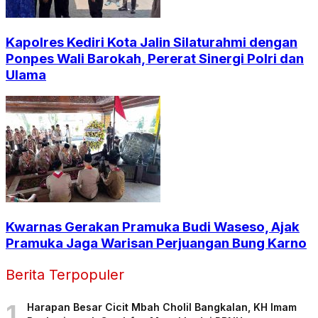
Kapolres Kediri Kota Jalin Silaturahmi dengan
Ponpes Wali Barokah, Pererat Sinergi Polri dan
Ulama
Kwarnas Gerakan Pramuka Budi Waseso, Ajak
Pramuka Jaga Warisan Perjuangan Bung Karno
Berita Terpopuler
1
Harapan Besar Cicit Mbah Cholil Bangkalan, KH Imam