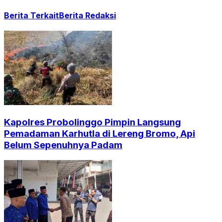
Berita Terkait
Berita Redaksi
Kapolres Probolinggo Pimpin Langsung
Pemadaman Karhutla di Lereng Bromo, Api
Belum Sepenuhnya Padam