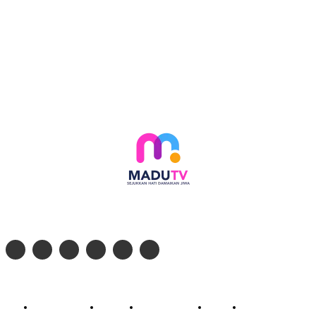
Follow social media kami di:
© 2026 - PT. Madinul Ulum Media Televisi Ummat Tulungagung, Jawa Timur
Profil Madu TV
Redaksi
Pedoman Siber
Kontak
Live Streaming