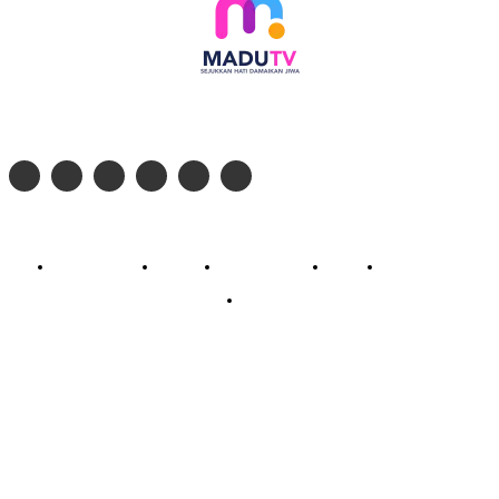
Follow social media kami di:
© 2026 - PT. Madinul Ulum Media Televisi Ummat Tulungagung, Jawa Timur
Profil Madu TV
Redaksi
Pedoman Siber
Kontak
Live Streaming
PodCast