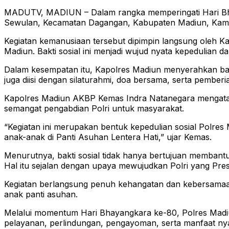
MADUTV, MADIUN – Dalam rangka memperingati Hari Bhaya
Sewulan, Kecamatan Dagangan, Kabupaten Madiun, Kamis
Kegiatan kemanusiaan tersebut dipimpin langsung oleh Ka
Madiun. Bakti sosial ini menjadi wujud nyata kepedulia
Dalam kesempatan itu, Kapolres Madiun menyerahkan ban
juga diisi dengan silaturahmi, doa bersama, serta pember
Kapolres Madiun AKBP Kemas Indra Natanegara mengatak
semangat pengabdian Polri untuk masyarakat.
“Kegiatan ini merupakan bentuk kepedulian sosial Polre
anak-anak di Panti Asuhan Lentera Hati,” ujar Kemas.
Menurutnya, bakti sosial tidak hanya bertujuan memban
Hal itu sejalan dengan upaya mewujudkan Polri yang Presis
Kegiatan berlangsung penuh kehangatan dan kebersamaan
anak panti asuhan.
Melalui momentum Hari Bhayangkara ke-80, Polres Mad
pelayanan, perlindungan, pengayoman, serta manfaat nyat