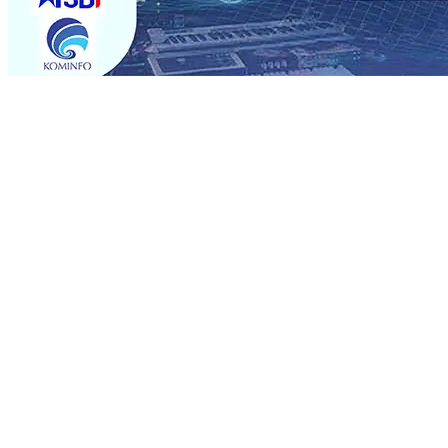
Trending
Musancap PKB Kabupaten Blitar Diikuti 1.500 Kader, Bid
Paspor Akhir Pekan
08 Agu 2026
•
KA BIAS Relasi Madi
Permohonan Maaf
08 Agu 2026
•
Rumah dan 6 Kendaraa
dan Saroja: Banding atau Kasasi, Warga Tak Akan Genta
MKSO Kebun Dhoho Kembali Salurkan Bantuan Gula
07 
Fleksibel, dan Berkelanjutan
07 Agu 2026
•
Pemain Pemai
Madiun Salurkan Bantuan TJSL Rp123 Juta untuk Pendidi
Hasil Panen Jagung di Mojokerto Tembus 18 Ton/Ha
06 
Musancap PKB Kabupaten Blitar Diikuti 1.500 Kader, Bid
Paspor Akhir Pekan
08 Agu 2026
•
KA BIAS Relasi Madi
Permohonan Maaf
08 Agu 2026
•
Rumah dan 6 Kendaraa
dan Saroja: Banding atau Kasasi, Warga Tak Akan Genta
MKSO Kebun Dhoho Kembali Salurkan Bantuan Gula
07 
Fleksibel, dan Berkelanjutan
07 Agu 2026
•
Pemain Pemai
Madiun Salurkan Bantuan TJSL Rp123 Juta untuk Pendidi
Hasil Panen Jagung di Mojokerto Tembus 18 Ton/Ha
06 