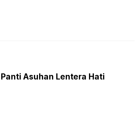
LIVE STREAMING
PODCAST
KAJIAN ISLAM
 Panti Asuhan Lentera Hati