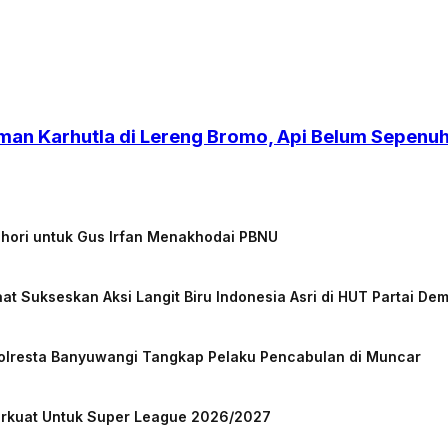
an Karhutla di Lereng Bromo, Api Belum Sepen
chori untuk Gus Irfan Menakhodai PBNU
at Sukseskan Aksi Langit Biru Indonesia Asri di HUT Partai De
Polresta Banyuwangi Tangkap Pelaku Pencabulan di Muncar
Perkuat Untuk Super League 2026/2027