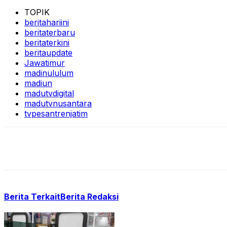
TOPIK
beritahariini
beritaterbaru
beritaterkini
beritaupdate
Jawatimur
madinululum
madiun
madutvdigital
madutvnusantara
tvpesantrenjatim
Berita Terkait
Berita Redaksi