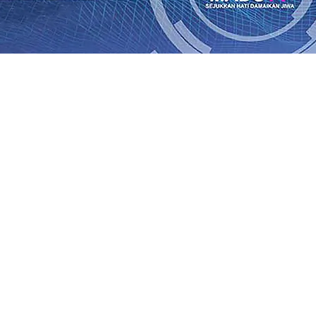
ik Kemenangan Pilkada
08 Agu 2026
•
Semarak HUT RI ke-81
un-Adi Soemarmo Alami Gangguan Operasional, Perjalana
n Ludes Terbakar, Kerugian Capai Rp1 Miliar
08 Agu 2026
r!, Pemkot “Kekeh” Dengan Materi Banding
07 Agu 2026
•
Agu 2026
•
BPJS Kesehatan Kediri Perkuat Sinergi dengan
n Baru Persik Kediri Terus di Datangkan Perkuat Untuk 
kan, Sosial, dan Pelestarian Budaya
06 Agu 2026
•
ITS Pe
Agu 2026
•
ik Kemenangan Pilkada
08 Agu 2026
•
Semarak HUT RI ke-81
un-Adi Soemarmo Alami Gangguan Operasional, Perjalana
n Ludes Terbakar, Kerugian Capai Rp1 Miliar
08 Agu 2026
r!, Pemkot “Kekeh” Dengan Materi Banding
07 Agu 2026
•
Agu 2026
•
BPJS Kesehatan Kediri Perkuat Sinergi dengan
n Baru Persik Kediri Terus di Datangkan Perkuat Untuk 
kan, Sosial, dan Pelestarian Budaya
06 Agu 2026
•
ITS Pe
Agu 2026
•