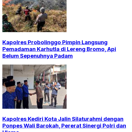
Kapolres Probolinggo Pimpin Langsung
Pemadaman Karhutla di Lereng Bromo, Api
Belum Sepenuhnya Padam
Kapolres Kediri Kota Jalin Silaturahmi dengan
Ponpes Wali Barokah, Pererat Sinergi Polri dan