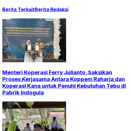
Berita Terkait
Berita Redaksi
Menteri Koperasi Ferry Julianto, Saksikan
Proses Kerjasama Antara Koppem Raharja dan
Koperasi Kana untuk Penuhi Kebutuhan Tebu di
Pabrik Indogula