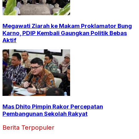
Megawati Ziarah ke Makam Proklamator Bung
Karno, PDIP Kembali Gaungkan Politik Bebas
Aktif
Mas Dhito Pimpin Rakor Percepatan
Pembangunan Sekolah Rakyat
Berita Terpopuler