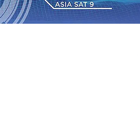
 dan Hari Jadi ke-702 Blitar, Imigrasi Buka Layanan
n Sejumlah KA Terlambat, KAI Daop 7 Madiun Sampaikan
•
Sebut Pemkot Kediri Arogan Soal TPA Pojok, Pengugat
Perkuat Hubungan Dengan 17 Desa Sekitar, PT SGN
 Media Kenalkan Wajah Baru JKN: Lebih Informatif, Lebih
Super League 2026/2027
06 Agu 2026
•
KAI Daop 7
rkenalkan Pupuk Probiotik Berbasis Grafenik Karbon,
 dan Hari Jadi ke-702 Blitar, Imigrasi Buka Layanan
n Sejumlah KA Terlambat, KAI Daop 7 Madiun Sampaikan
•
Sebut Pemkot Kediri Arogan Soal TPA Pojok, Pengugat
Perkuat Hubungan Dengan 17 Desa Sekitar, PT SGN
 Media Kenalkan Wajah Baru JKN: Lebih Informatif, Lebih
Super League 2026/2027
06 Agu 2026
•
KAI Daop 7
rkenalkan Pupuk Probiotik Berbasis Grafenik Karbon,