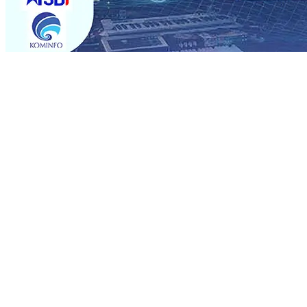
Trending
Musancap PKB Kabupaten Blitar Diikuti 1.500 Kader, Bid
Paspor Akhir Pekan
08 Agu 2026
•
KA BIAS Relasi Madi
Permohonan Maaf
08 Agu 2026
•
Rumah dan 6 Kendaraa
dan Saroja: Banding atau Kasasi, Warga Tak Akan Genta
MKSO Kebun Dhoho Kembali Salurkan Bantuan Gula
07 
Fleksibel, dan Berkelanjutan
07 Agu 2026
•
Pemain Pemai
Madiun Salurkan Bantuan TJSL Rp123 Juta untuk Pendidi
Hasil Panen Jagung di Mojokerto Tembus 18 Ton/Ha
06 
Musancap PKB Kabupaten Blitar Diikuti 1.500 Kader, Bid
Paspor Akhir Pekan
08 Agu 2026
•
KA BIAS Relasi Madi
Permohonan Maaf
08 Agu 2026
•
Rumah dan 6 Kendaraa
dan Saroja: Banding atau Kasasi, Warga Tak Akan Genta
MKSO Kebun Dhoho Kembali Salurkan Bantuan Gula
07 
Fleksibel, dan Berkelanjutan
07 Agu 2026
•
Pemain Pemai
Madiun Salurkan Bantuan TJSL Rp123 Juta untuk Pendidi
Hasil Panen Jagung di Mojokerto Tembus 18 Ton/Ha
06 