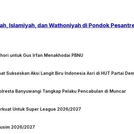
h, Islamiyah, dan Wathoniyah di Pondok Pesant
chori untuk Gus Irfan Menakhodai PBNU
at Sukseskan Aksi Langit Biru Indonesia Asri di HUT Partai De
Polresta Banyuwangi Tangkap Pelaku Pencabulan di Muncar
Perkuat Untuk Super League 2026/2027
 Musim 2026/2027