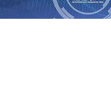
ik Kemenangan Pilkada
08 Agu 2026
•
Semarak HUT RI ke-81
un-Adi Soemarmo Alami Gangguan Operasional, Perjalana
n Ludes Terbakar, Kerugian Capai Rp1 Miliar
08 Agu 2026
r!, Pemkot “Kekeh” Dengan Materi Banding
07 Agu 2026
•
Agu 2026
•
BPJS Kesehatan Kediri Perkuat Sinergi dengan
n Baru Persik Kediri Terus di Datangkan Perkuat Untuk 
kan, Sosial, dan Pelestarian Budaya
06 Agu 2026
•
ITS Pe
Agu 2026
•
ik Kemenangan Pilkada
08 Agu 2026
•
Semarak HUT RI ke-81
un-Adi Soemarmo Alami Gangguan Operasional, Perjalana
n Ludes Terbakar, Kerugian Capai Rp1 Miliar
08 Agu 2026
r!, Pemkot “Kekeh” Dengan Materi Banding
07 Agu 2026
•
Agu 2026
•
BPJS Kesehatan Kediri Perkuat Sinergi dengan
n Baru Persik Kediri Terus di Datangkan Perkuat Untuk 
kan, Sosial, dan Pelestarian Budaya
06 Agu 2026
•
ITS Pe
Agu 2026
•