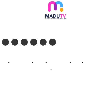
Follow social media kami di:
© 2026 - PT. Madinul Ulum Media Televisi Ummat Tulungagung, Jawa Timur
Profil Madu TV
Redaksi
Pedoman Siber
Kontak
Live Streaming
PodCast