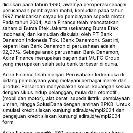
didirikan pada tahun 1990, awalnya beroperasi sebagai
perusahaan pembiayaan mobil, kemudian pada tahun
1997 melebarkan sayap ke pembiayaan sepeda motor.
Pada tahun 2004, Adira Finance telah mencatatkan
saham di Bursa Efek Jakarta (sekarang Bursa Efek
Indonesia) dan kemudian diakuisisi oleh PT Bank
Danamon Indonesia Tbk. (Bank Danamon). Saat ini,
kepemilikan Bank Danamon di perusahaan adalah
92,07%. Sebagai anak perusahaan Bank Danamon,
Adira Finance merupakan bagian dari MUFG Group
yang merupakan salah satu bank terbesar di dunia.
Adira Finance telah menjadi Perusahaan terkemuka di
bidang pembiayaan yang melayani berbagai merek dan
produk. Perseroan menyediakan solusi keuangan sesuai
dengan siklus hidup pelanggan, mulai dari otomotif
(mobil dan motor), alat berat, sepeda listrik, pembiayaan
umrah, hingga SolusiDana dengan jaminan BPKB. Untuk
simulasi kredit silakan kunjungi adira.id/e/mpl2024 dan
pengajuan kredit silakan kunjungi adira.id/e/mpl2024-
form.
Adira Finance memiliki 480 jaringan usaha yang terdiri