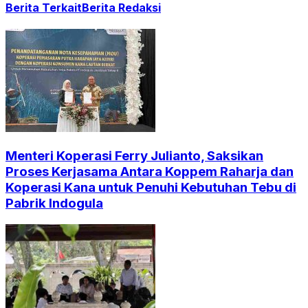
Berita Terkait
Berita Redaksi
Menteri Koperasi Ferry Julianto, Saksikan
Proses Kerjasama Antara Koppem Raharja dan
Koperasi Kana untuk Penuhi Kebutuhan Tebu di
Pabrik Indogula