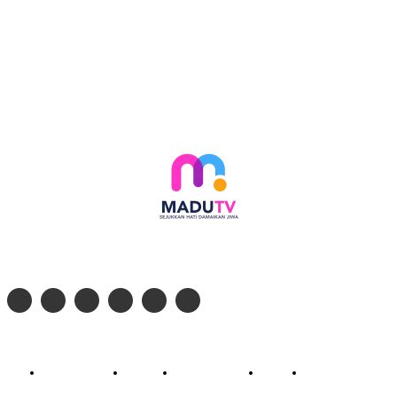
Follow social media kami di:
© 2026 - PT. Madinul Ulum Media Televisi Ummat Tulungagung, Jawa Timur
Profil Madu TV
Redaksi
Pedoman Siber
Kontak
Live Streaming