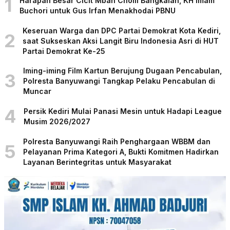
1
Harapan Besar Cicit Mbah Cholil Bangkalan, KH Imam
Buchori untuk Gus Irfan Menakhodai PBNU
Keseruan Warga dan DPC Partai Demokrat Kota Kediri,
2
saat Sukseskan Aksi Langit Biru Indonesia Asri di HUT
Partai Demokrat Ke-25
Iming-iming Film Kartun Berujung Dugaan Pencabulan,
3
Polresta Banyuwangi Tangkap Pelaku Pencabulan di
Muncar
4
Persik Kediri Mulai Panasi Mesin untuk Hadapi League
Musim 2026/2027
Polresta Banyuwangi Raih Penghargaan WBBM dan
5
Pelayanan Prima Kategori A, Bukti Komitmen Hadirkan
Layanan Berintegritas untuk Masyarakat