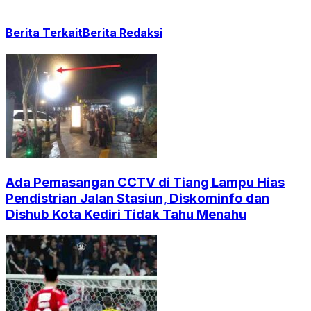
Berita Terkait
Berita Redaksi
Ada Pemasangan CCTV di Tiang Lampu Hias
Pendistrian Jalan Stasiun, Diskominfo dan
Dishub Kota Kediri Tidak Tahu Menahu