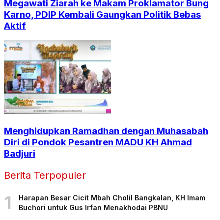
Megawati Ziarah ke Makam Proklamator Bung
Karno, PDIP Kembali Gaungkan Politik Bebas
Aktif
Menghidupkan Ramadhan dengan Muhasabah
Diri di Pondok Pesantren MADU KH Ahmad
Badjuri
Berita Terpopuler
1
Harapan Besar Cicit Mbah Cholil Bangkalan, KH Imam
Buchori untuk Gus Irfan Menakhodai PBNU