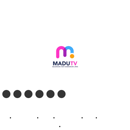
Follow social media kami di:
© 2026 - PT. Madinul Ulum Media Televisi Ummat Tulungagung, Jawa Timur
Profil Madu TV
Redaksi
Pedoman Siber
Kontak
Live Streaming
PodCast