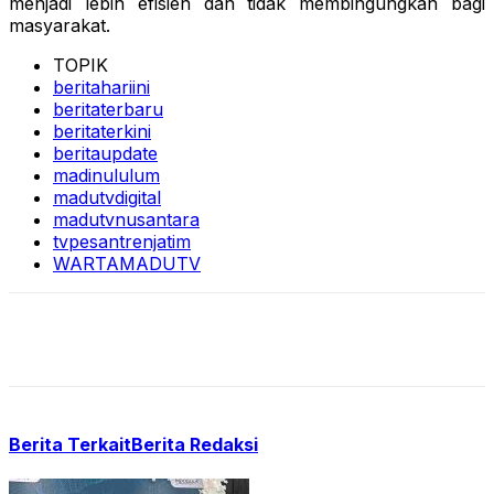
menjadi lebih efisien dan tidak membingungkan bagi
masyarakat.
TOPIK
beritahariini
beritaterbaru
beritaterkini
beritaupdate
madinululum
madutvdigital
madutvnusantara
tvpesantrenjatim
WARTAMADUTV
Berita Terkait
Berita Redaksi