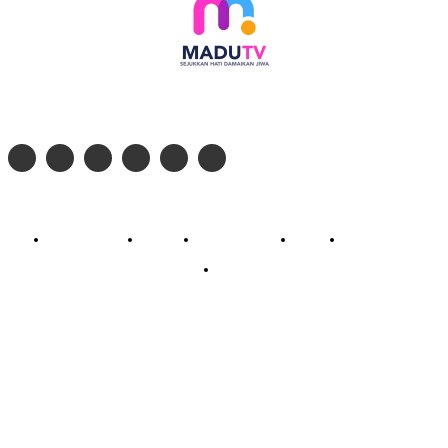
Follow social media kami di:
© 2026 - PT. Madinul Ulum Media Televisi Ummat Tulungagung, Jawa Timur
Profil Madu TV
Redaksi
Pedoman Siber
Kontak
Live Streaming
PodCast