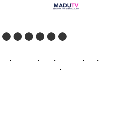
Follow social media kami di:
© 2026 - PT. Madinul Ulum Media Televisi Ummat Tulungagung, Jawa Timur
Profil Madu TV
Redaksi
Pedoman Siber
Kontak
Live Streaming
PodCast