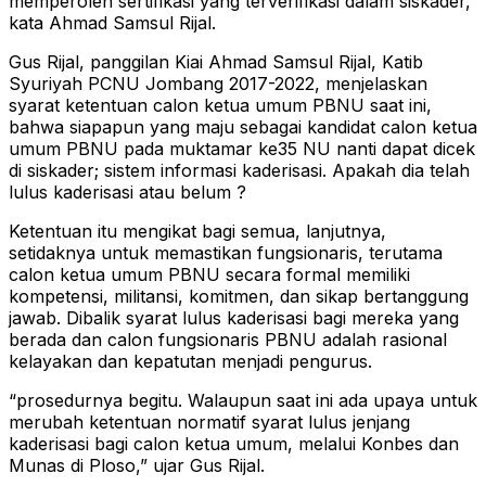
memperoleh sertifikasi yang terverifikasi dalam siskader,”
kata Ahmad Samsul Rijal.
Gus Rijal, panggilan Kiai Ahmad Samsul Rijal, Katib
Syuriyah PCNU Jombang 2017-2022, menjelaskan
syarat ketentuan calon ketua umum PBNU saat ini,
bahwa siapapun yang maju sebagai kandidat calon ketua
umum PBNU pada muktamar ke35 NU nanti dapat dicek
di siskader; sistem informasi kaderisasi. Apakah dia telah
lulus kaderisasi atau belum ?
Ketentuan itu mengikat bagi semua, lanjutnya,
setidaknya untuk memastikan fungsionaris, terutama
calon ketua umum PBNU secara formal memiliki
kompetensi, militansi, komitmen, dan sikap bertanggung
jawab. Dibalik syarat lulus kaderisasi bagi mereka yang
berada dan calon fungsionaris PBNU adalah rasional
kelayakan dan kepatutan menjadi pengurus.
“prosedurnya begitu. Walaupun saat ini ada upaya untuk
merubah ketentuan normatif syarat lulus jenjang
kaderisasi bagi calon ketua umum, melalui Konbes dan
Munas di Ploso,” ujar Gus Rijal.