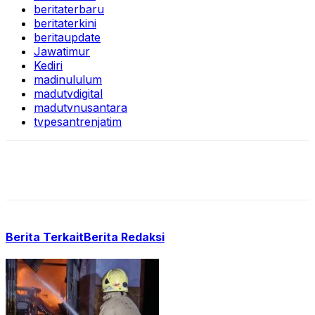
beritaterbaru
beritaterkini
beritaupdate
Jawatimur
Kediri
madinululum
madutvdigital
madutvnusantara
tvpesantrenjatim
Berita Terkait
Berita Redaksi