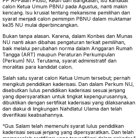
PP Al-Falah Ploso, Kediri dan Bangkalan, isu kandidat
calon Ketua Umum PBNU pada Agustus, nanti makin
kencang. Isu krusial tentang mekanisme pemilihan dan
syarat menjadi calon pemimpin PBNU dalam muktamar
ke35 NU mulai diperbincangkan.
Bukan tanpa alasan. Karena, dalam Konbes dan Munas
NU nanti akan dibahas pengaturan terkait pemilihan,
baik melalui perubahan norma dalam Anggaran Rumah
Tangga (ART) maupun Peraturan Perkumpulan
(Perkum) NU. Terutama, syarat administratif dan
moralitas para kandidat calon.
Salah satu syarat calon Ketua Umum tersebut; pernah
mengikuti pendidikan kaderisasi. Dan dalam Perkum NU,
disebutkan lulus pendidikan kaderisasi sesuai jenjang
yang dipersyaratkan untuk tingkat kepengurusannya,
dibuktikan dengan sertifikat kaderisasi yang dilaksanakan
dan diakui di lingkungan Nahdlatul Ulama dan telah
diverifikasi keabsahannya.
“Gus Salam telah memenuhi syarat lulus pendidikan
kaderisasi sesuai jenjang yang dipersyaratkan. Dan telah