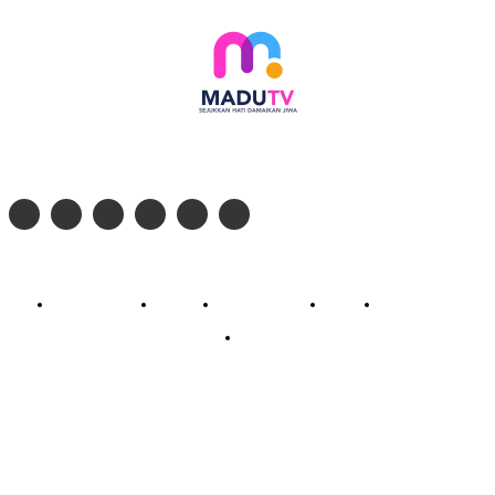
Follow social media kami di:
© 2026 - PT. Madinul Ulum Media Televisi Ummat Tulungagung, Jawa Timur
Profil Madu TV
Redaksi
Pedoman Siber
Kontak
Live Streaming
PodCast