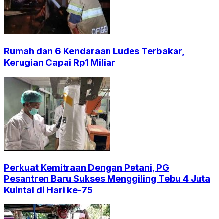
Rumah dan 6 Kendaraan Ludes Terbakar,
Kerugian Capai Rp1 Miliar
Perkuat Kemitraan Dengan Petani, PG
Pesantren Baru Sukses Menggiling Tebu 4 Juta
Kuintal di Hari ke-75