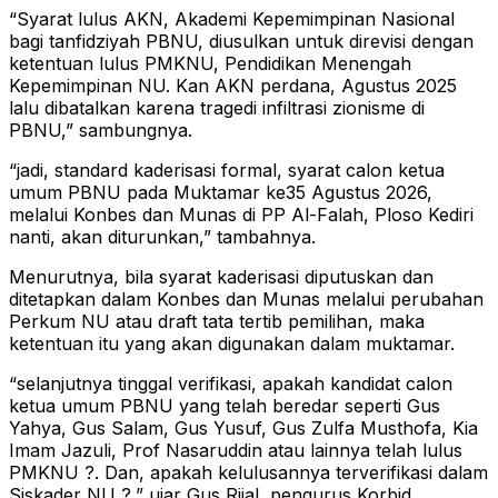
“Syarat lulus AKN, Akademi Kepemimpinan Nasional
bagi tanfidziyah PBNU, diusulkan untuk direvisi dengan
ketentuan lulus PMKNU, Pendidikan Menengah
Kepemimpinan NU. Kan AKN perdana, Agustus 2025
lalu dibatalkan karena tragedi infiltrasi zionisme di
PBNU,” sambungnya.
“jadi, standard kaderisasi formal, syarat calon ketua
umum PBNU pada Muktamar ke35 Agustus 2026,
melalui Konbes dan Munas di PP Al-Falah, Ploso Kediri
nanti, akan diturunkan,” tambahnya.
Menurutnya, bila syarat kaderisasi diputuskan dan
ditetapkan dalam Konbes dan Munas melalui perubahan
Perkum NU atau draft tata tertib pemilihan, maka
ketentuan itu yang akan digunakan dalam muktamar.
“selanjutnya tinggal verifikasi, apakah kandidat calon
ketua umum PBNU yang telah beredar seperti Gus
Yahya, Gus Salam, Gus Yusuf, Gus Zulfa Musthofa, Kia
Imam Jazuli, Prof Nasaruddin atau lainnya telah lulus
PMKNU ?. Dan, apakah kelulusannya terverifikasi dalam
Siskader NU ?,” ujar Gus Rijal, pengurus Korbid