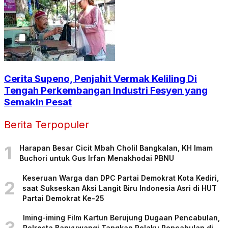
Cerita Supeno, Penjahit Vermak Keliling Di
Tengah Perkembangan Industri Fesyen yang
Semakin Pesat
Berita Terpopuler
1
Harapan Besar Cicit Mbah Cholil Bangkalan, KH Imam
Buchori untuk Gus Irfan Menakhodai PBNU
Keseruan Warga dan DPC Partai Demokrat Kota Kediri,
2
saat Sukseskan Aksi Langit Biru Indonesia Asri di HUT
Partai Demokrat Ke-25
Iming-iming Film Kartun Berujung Dugaan Pencabulan,
3
Polresta Banyuwangi Tangkap Pelaku Pencabulan di