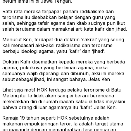
belum lama ini di Jawa Tengah.
Rata rata mereka terpapar paham radikalisme dan
terorisme itu disebabkan belajar dengan guru yang
salah, sehingga tafsir agama dan kitab sucinya pun ikut
salah terutama dalam memaknai arti kata kafir dan jihad.
Menurut Ken, terdapat dua doktrin ‘sakral’ yang sering
kali mendasari aksi-aksi radikalisme dan terorisme
berbaju ideologi agama, yaitu ‘kafir’ dan ‘jihad’.
Doktrin Kafir disematkan kepada mereka yang berbeda
agama, pokoknya yang berlainan agama, maka
semuanya wajib diperangi dan dibunuh, aksi ini mereka
sebut sebagai jihad, ini sangat bahaya. Jelas Ken
Lihat saja motif HOK terduga pelaku terorisme di Batu
Malang itu. Ia tidak akan sampai berani berencana
meledakkan diri di rumah ibadah kalau ia tidak meyakini
bahwa orang di luar agamanya itu ‘kafir’. Jelas Ken.
Remaja 19 tahun seperti HOK sebetulnya adalah
makanan empuk jaringan teror. Ia adalah target utama
propaganda dengan memanfaatkan fase pencarian