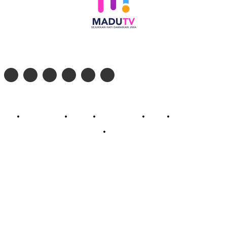
Follow social media kami di:
© 2026 - PT. Madinul Ulum Media Televisi Ummat Tulungagung, Jawa Timur
Profil Madu TV
Redaksi
Pedoman Siber
Kontak
Live Streaming
PodCast