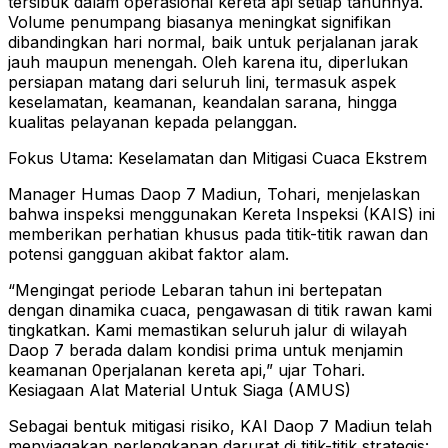
tersibuk dalam operasional kereta api setiap tahunnya.
Volume penumpang biasanya meningkat signifikan
dibandingkan hari normal, baik untuk perjalanan jarak
jauh maupun menengah. Oleh karena itu, diperlukan
persiapan matang dari seluruh lini, termasuk aspek
keselamatan, keamanan, keandalan sarana, hingga
kualitas pelayanan kepada pelanggan.
Fokus Utama: Keselamatan dan Mitigasi Cuaca Ekstrem
Manager Humas Daop 7 Madiun, Tohari, menjelaskan
bahwa inspeksi menggunakan Kereta Inspeksi (KAIS) ini
memberikan perhatian khusus pada titik-titik rawan dan
potensi gangguan akibat faktor alam.
“Mengingat periode Lebaran tahun ini bertepatan
dengan dinamika cuaca, pengawasan di titik rawan kami
tingkatkan. Kami memastikan seluruh jalur di wilayah
Daop 7 berada dalam kondisi prima untuk menjamin
keamanan 0perjalanan kereta api,” ujar Tohari.
Kesiagaan Alat Material Untuk Siaga (AMUS)
Sebagai bentuk mitigasi risiko, KAI Daop 7 Madiun telah
menyiagakan perlengkapan darurat di titik-titik strategis: