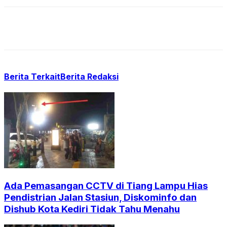
Berita Terkait
Berita Redaksi
Ada Pemasangan CCTV di Tiang Lampu Hias
Pendistrian Jalan Stasiun, Diskominfo dan
Dishub Kota Kediri Tidak Tahu Menahu