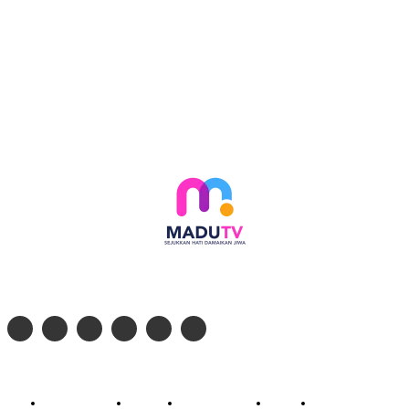
Follow social media kami di:
© 2026 - PT. Madinul Ulum Media Televisi Ummat Tulungagung, Jawa Timur
Profil Madu TV
Redaksi
Pedoman Siber
Kontak
Live Streaming