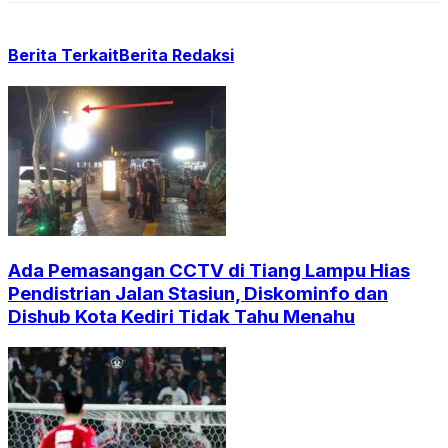
Berita Terkait
Berita Redaksi
Ada Pemasangan CCTV di Tiang Lampu Hias
Pendistrian Jalan Stasiun, Diskominfo dan
Dishub Kota Kediri Tidak Tahu Menahu