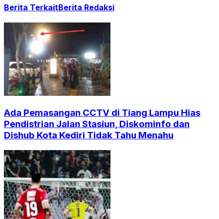
Berita Terkait
Berita Redaksi
Ada Pemasangan CCTV di Tiang Lampu Hias
Pendistrian Jalan Stasiun, Diskominfo dan
Dishub Kota Kediri Tidak Tahu Menahu