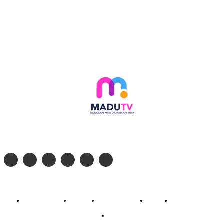
Follow social media kami di:
© 2026 - PT. Madinul Ulum Media Televisi Ummat Tulungagung, Jawa Timur
Profil Madu TV
Redaksi
Pedoman Siber
Kontak
Live Streaming
PodCast