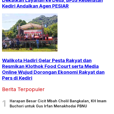
Dekatkan Layanan ke Desa, BPJS Kesehatan
Kediri Andalkan Agen PESIAR
Walikota Hadiri Gelar Pesta Rakyat dan
Resmikan Klothok Food Court serta Media
Online Wujud Dorongan Ekonomi Rakyat dan
Pers di Kediri
Berita Terpopuler
1
Harapan Besar Cicit Mbah Cholil Bangkalan, KH Imam
Buchori untuk Gus Irfan Menakhodai PBNU