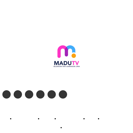
Follow social media kami di:
© 2026 - PT. Madinul Ulum Media Televisi Ummat Tulungagung, Jawa Timur
Profil Madu TV
Redaksi
Pedoman Siber
Kontak
Live Streaming
PodCast