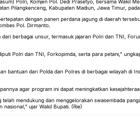
) Polri, Komjen Pol. Dedi Prasetyo, bersama Wakil Me
matan Pilangkenceng, Kabupaten Madiun, Jawa Timur, pada
 bertepatan dengan panen perdana jagung di daerah tersebu
ombes Pol. Dirmanto.
an dari berbagai unsur, termasuk jajaran Polri dan TNI, Fo
iputi Polri dan TNI, Forkopimda, serta para petani,” ungk
n bantuan dari Polda dan Polres di berbagai wilayah di I
annya agar program ini dapat meningkatkan kesejahteraa
ang telah mendukung dan menggelorakan swasembada panga
asional,” ujar Wakil Bupati. (Rie)