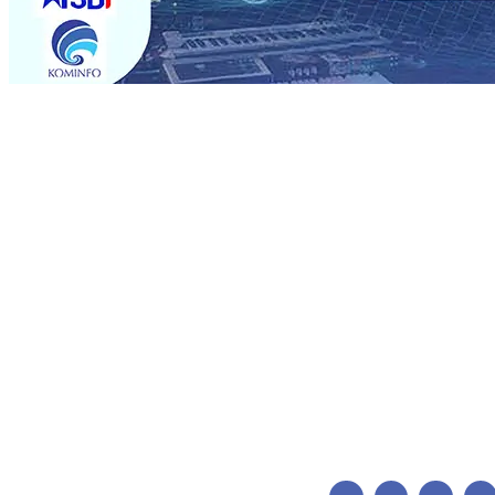
Trending
BPJS Kesehatan Kediri Perkuat Sinergi dengan Media Kena
Persik Kediri Terus di Datangkan Perkuat Untuk Super 
dan Pelestarian Budaya
06 Agu 2026
•
ITS Perkenalkan 
Perkuat Kemitraan Dengan Petani, PG Pesantren Baru Suk
Medali Emas LKS Nasional 2026
06 Agu 2026
•
Jumlah R
06 Agu 2026
•
Dukung Peningkatan Produksi, Mas Dhito 
Pemadaman Karhutla di Lereng Bromo, Api Belum Sep
BPJS Kesehatan Kediri Perkuat Sinergi dengan Media Kena
Persik Kediri Terus di Datangkan Perkuat Untuk Super 
dan Pelestarian Budaya
06 Agu 2026
•
ITS Perkenalkan 
Perkuat Kemitraan Dengan Petani, PG Pesantren Baru Suk
Medali Emas LKS Nasional 2026
06 Agu 2026
•
Jumlah R
06 Agu 2026
•
Dukung Peningkatan Produksi, Mas Dhito 
Pemadaman Karhutla di Lereng Bromo, Api Belum Sep