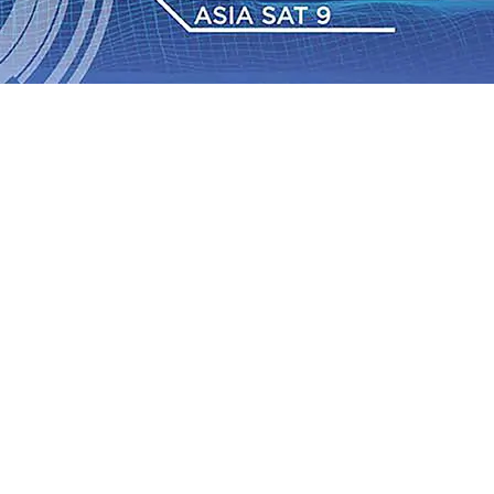
dan Berkelanjutan
07 Agu 2026
•
Pemain Pemain Baru
an Bantuan TJSL Rp123 Juta untuk Pendidikan, Sosial,
Jagung di Mojokerto Tembus 18 Ton/Ha
06 Agu 2026
•
2026
•
Bangga, Mas Dhito Beri Beasiswa Siswa Peraih
tumbuh, menunjukan Kuatnya Basis Menabung Nasabah
gu 2026
•
Kapolres Probolinggo Pimpin Langsung
Pastikan Gabung skuad Macan Putih
05 Agu 2026
•
dan Berkelanjutan
07 Agu 2026
•
Pemain Pemain Baru
an Bantuan TJSL Rp123 Juta untuk Pendidikan, Sosial,
Jagung di Mojokerto Tembus 18 Ton/Ha
06 Agu 2026
•
2026
•
Bangga, Mas Dhito Beri Beasiswa Siswa Peraih
tumbuh, menunjukan Kuatnya Basis Menabung Nasabah
gu 2026
•
Kapolres Probolinggo Pimpin Langsung
Pastikan Gabung skuad Macan Putih
05 Agu 2026
•