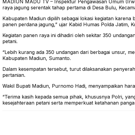
MADIUN MADU TV – Inspektur Pengawasan Umum (Irwasum
raya jagung serentak tahap pertama di Desa Bulu, Keca
Kabupaten Madiun dipilih sebagai lokasi kegiatan karena
panen perdana jagung,” ujar Kabid Humas Polda Jatim, K
Kegiatan panen raya ini dihadiri oleh sekitar 350 undang
petani.
“Lebih kurang ada 350 undangan dari berbagai unsur, mel
Kabupaten Madiun, Sumanto.
Dalam kesempatan tersebut, turut dilaksanakan penyeraha
pertanian.
Wakil Bupati Madiun, Purnomo Hadi, menyampaikan harap
“Terima kasih kepada semua pihak, khususnya Polri, y
kesejahteraan petani serta memperkuat ketahanan pangan n