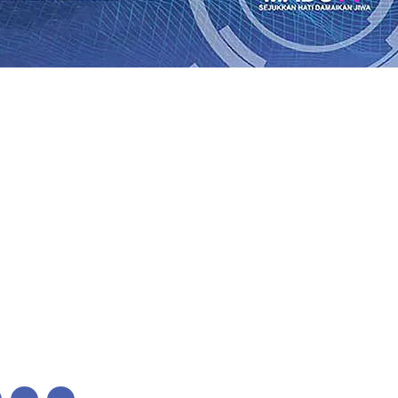
lkan Wajah Baru JKN: Lebih Informatif, Lebih Fleksibel, 
League 2026/2027
06 Agu 2026
•
KAI Daop 7 Madiun Salurk
Pupuk Probiotik Berbasis Grafenik Karbon, Hasil Panen 
ses Menggiling Tebu 4 Juta Kuintal di Hari ke-75
06 Agu 
ekening dan Nominal Simpanan di Jawa Timur Terus Ber
Kembali Salurkan 216 Bantuan Pertanian Bagi Petani
06 A
enuhnya Padam
05 Agu 2026
•
Sergio Castel dari Spanyol 
lkan Wajah Baru JKN: Lebih Informatif, Lebih Fleksibel, 
League 2026/2027
06 Agu 2026
•
KAI Daop 7 Madiun Salurk
Pupuk Probiotik Berbasis Grafenik Karbon, Hasil Panen 
ses Menggiling Tebu 4 Juta Kuintal di Hari ke-75
06 Agu 
ekening dan Nominal Simpanan di Jawa Timur Terus Ber
Kembali Salurkan 216 Bantuan Pertanian Bagi Petani
06 A
enuhnya Padam
05 Agu 2026
•
Sergio Castel dari Spanyol 