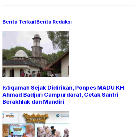
Berita Terkait
Berita Redaksi
Istiqamah Sejak Didirikan, Ponpes MADU KH
Ahmad Badjuri Campurdarat, Cetak Santri
Berakhlak dan Mandiri