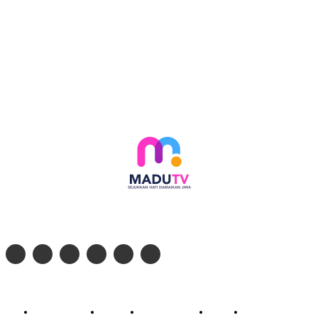
Follow social media kami di:
© 2026 - PT. Madinul Ulum Media Televisi Ummat Tulungagung, Jawa Timur
Profil Madu TV
Redaksi
Pedoman Siber
Kontak
Live Streaming