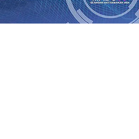
an Saroja: Banding atau Kasasi, Warga Tak Akan Gentar!,
SO Kebun Dhoho Kembali Salurkan Bantuan Gula
07 Agu 
Fleksibel, dan Berkelanjutan
07 Agu 2026
•
Pemain Pemain 
iun Salurkan Bantuan TJSL Rp123 Juta untuk Pendidikan, 
 Hasil Panen Jagung di Mojokerto Tembus 18 Ton/Ha
06 A
i Hari ke-75
06 Agu 2026
•
Bangga, Mas Dhito Beri Beasis
 Timur Terus Bertumbuh, menunjukan Kuatnya Basis Me
nian Bagi Petani
06 Agu 2026
•
an Saroja: Banding atau Kasasi, Warga Tak Akan Gentar!,
SO Kebun Dhoho Kembali Salurkan Bantuan Gula
07 Agu 
Fleksibel, dan Berkelanjutan
07 Agu 2026
•
Pemain Pemain 
iun Salurkan Bantuan TJSL Rp123 Juta untuk Pendidikan, 
 Hasil Panen Jagung di Mojokerto Tembus 18 Ton/Ha
06 A
i Hari ke-75
06 Agu 2026
•
Bangga, Mas Dhito Beri Beasis
 Timur Terus Bertumbuh, menunjukan Kuatnya Basis Me
nian Bagi Petani
06 Agu 2026
•