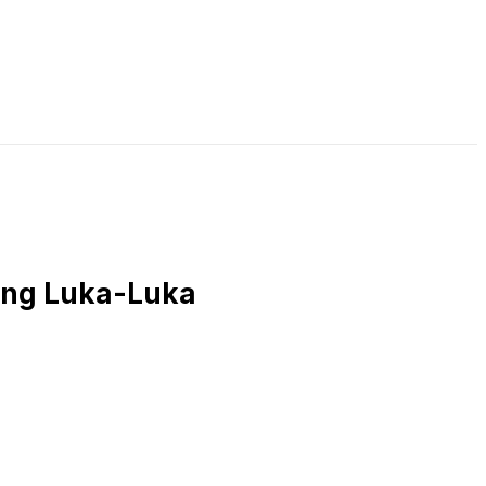
LIVE STREAMING
PODCAST
KAJIAN ISLAM
rang Luka-Luka