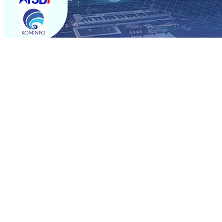
Trending
Sebut Pemkot Kediri Arogan Soal TPA Pojok, Pengugat d
Perkuat Hubungan Dengan 17 Desa Sekitar, PT SGN MK
Media Kenalkan Wajah Baru JKN: Lebih Informatif, Lebih 
Super League 2026/2027
06 Agu 2026
•
KAI Daop 7 Mad
Perkenalkan Pupuk Probiotik Berbasis Grafenik Karbon,
Pesantren Baru Sukses Menggiling Tebu 4 Juta Kuintal d
2026
•
Jumlah Rekening dan Nominal Simpanan di Jawa
Produksi, Mas Dhito Kembali Salurkan 216 Bantuan Perta
Sebut Pemkot Kediri Arogan Soal TPA Pojok, Pengugat d
Perkuat Hubungan Dengan 17 Desa Sekitar, PT SGN MK
Media Kenalkan Wajah Baru JKN: Lebih Informatif, Lebih 
Super League 2026/2027
06 Agu 2026
•
KAI Daop 7 Mad
Perkenalkan Pupuk Probiotik Berbasis Grafenik Karbon,
Pesantren Baru Sukses Menggiling Tebu 4 Juta Kuintal d
2026
•
Jumlah Rekening dan Nominal Simpanan di Jawa
Produksi, Mas Dhito Kembali Salurkan 216 Bantuan Perta