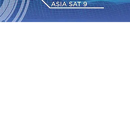
 Pemkot “Kekeh” Dengan Materi Banding
07 Agu 2026
•
2026
•
BPJS Kesehatan Kediri Perkuat Sinergi dengan
Baru Persik Kediri Terus di Datangkan Perkuat Untuk
Sosial, dan Pelestarian Budaya
06 Agu 2026
•
ITS
gu 2026
•
Perkuat Kemitraan Dengan Petani, PG
wa Siswa Peraih Medali Emas LKS Nasional 2026
06 Agu
nabung Nasabah
06 Agu 2026
•
Dukung Peningkatan
 Pemkot “Kekeh” Dengan Materi Banding
07 Agu 2026
•
2026
•
BPJS Kesehatan Kediri Perkuat Sinergi dengan
Baru Persik Kediri Terus di Datangkan Perkuat Untuk
Sosial, dan Pelestarian Budaya
06 Agu 2026
•
ITS
gu 2026
•
Perkuat Kemitraan Dengan Petani, PG
wa Siswa Peraih Medali Emas LKS Nasional 2026
06 Agu
nabung Nasabah
06 Agu 2026
•
Dukung Peningkatan