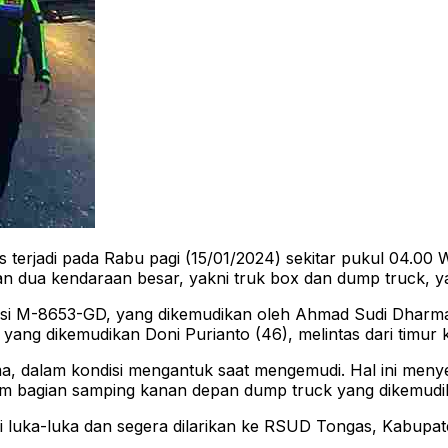
rjadi pada Rabu pagi (15/01/2024) sekitar pukul 04.00 WI
an dua kendaraan besar, yakni truk box dan dump truck, y
i M-8653-GD, yang dikemudikan oleh Ahmad Sudi Dharma (19
ang dikemudikan Doni Purianto (46), melintas dari timur k
a, dalam kondisi mengantuk saat mengemudi. Hal ini meny
m bagian samping kanan depan dump truck yang dikemudik
luka-luka dan segera dilarikan ke RSUD Tongas, Kabupate