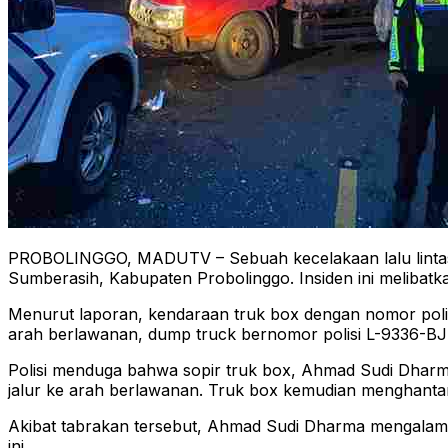
PROBOLINGGO, MADUTV – Sebuah kecelakaan lalu lintas te
Sumberasih, Kabupaten Probolinggo. Insiden ini melibatk
Menurut laporan, kendaraan truk box dengan nomor polis
arah berlawanan, dump truck bernomor polisi L-9336-BJ y
Polisi menduga bahwa sopir truk box, Ahmad Sudi Dharm
jalur ke arah berlawanan. Truk box kemudian menghanta
Akibat tabrakan tersebut, Ahmad Sudi Dharma mengalami 
ini.