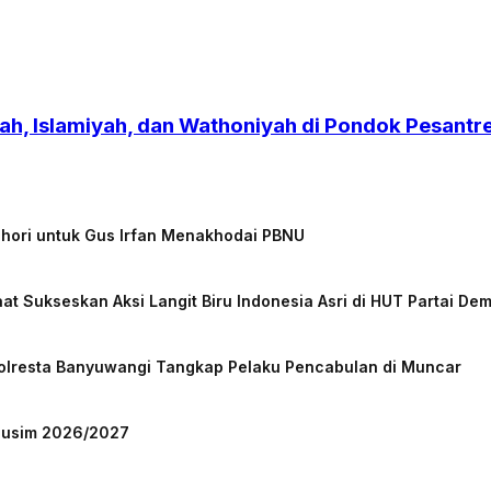
h, Islamiyah, dan Wathoniyah di Pondok Pesant
chori untuk Gus Irfan Menakhodai PBNU
at Sukseskan Aksi Langit Biru Indonesia Asri di HUT Partai De
Polresta Banyuwangi Tangkap Pelaku Pencabulan di Muncar
 Musim 2026/2027