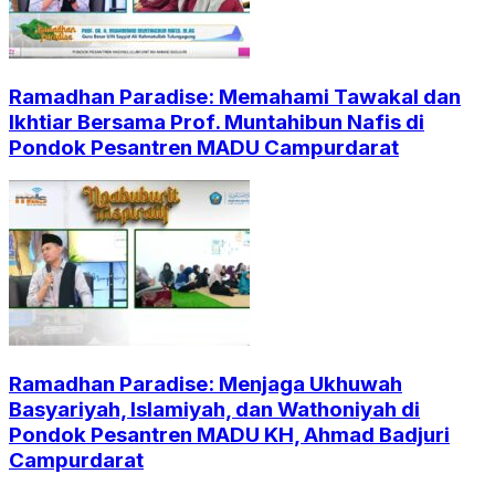
Ramadhan Paradise: Memahami Tawakal dan
Ikhtiar Bersama Prof. Muntahibun Nafis di
Pondok Pesantren MADU Campurdarat
Ramadhan Paradise: Menjaga Ukhuwah
Basyariyah, Islamiyah, dan Wathoniyah di
Pondok Pesantren MADU KH, Ahmad Badjuri
Campurdarat