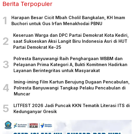
Berita Terpopuler
1
Harapan Besar Cicit Mbah Cholil Bangkalan, KH Imam
Buchori untuk Gus Irfan Menakhodai PBNU
Keseruan Warga dan DPC Partai Demokrat Kota Kediri,
2
saat Sukseskan Aksi Langit Biru Indonesia Asri di HUT
Partai Demokrat Ke-25
Polresta Banyuwangi Raih Penghargaan WBBM dan
3
Pelayanan Prima Kategori A, Bukti Komitmen Hadirkan
Layanan Berintegritas untuk Masyarakat
Iming-iming Film Kartun Berujung Dugaan Pencabulan,
4
Polresta Banyuwangi Tangkap Pelaku Pencabulan di
Muncar
5
LITFEST 2026 Jadi Puncak KKN Tematik Literasi ITS di
Kedunganyar Gresik