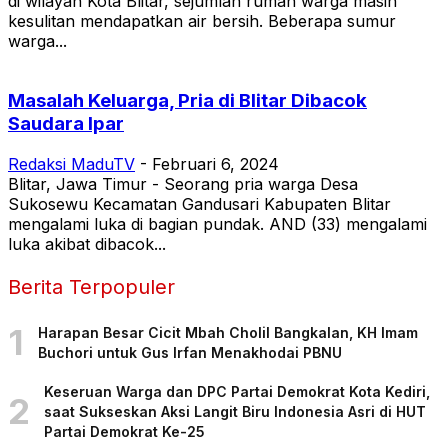
di wilayah Kota Blitar, sejumlah rumah warga masih
kesulitan mendapatkan air bersih. Beberapa sumur
warga...
Masalah Keluarga, Pria di Blitar Dibacok
Saudara Ipar
Redaksi MaduTV
-
Februari 6, 2024
Blitar, Jawa Timur - Seorang pria warga Desa
Sukosewu Kecamatan Gandusari Kabupaten Blitar
mengalami luka di bagian pundak. AND (33) mengalami
luka akibat dibacok...
Berita Terpopuler
1
Harapan Besar Cicit Mbah Cholil Bangkalan, KH Imam
Buchori untuk Gus Irfan Menakhodai PBNU
Keseruan Warga dan DPC Partai Demokrat Kota Kediri,
2
saat Sukseskan Aksi Langit Biru Indonesia Asri di HUT
Partai Demokrat Ke-25