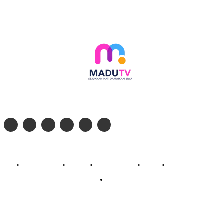
Follow social media kami di:
© 2026 - PT. Madinul Ulum Media Televisi Ummat Tulungagung, Jawa Timur
Profil Madu TV
Redaksi
Pedoman Siber
Kontak
Live Streaming
PodCast