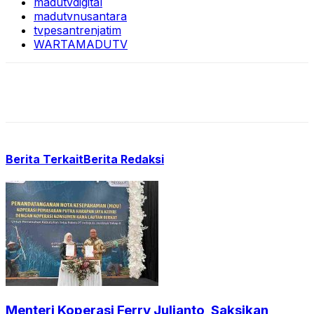
madutvdigital
madutvnusantara
tvpesantrenjatim
WARTAMADUTV
Berita Terkait
Berita Redaksi
Menteri Koperasi Ferry Julianto, Saksikan