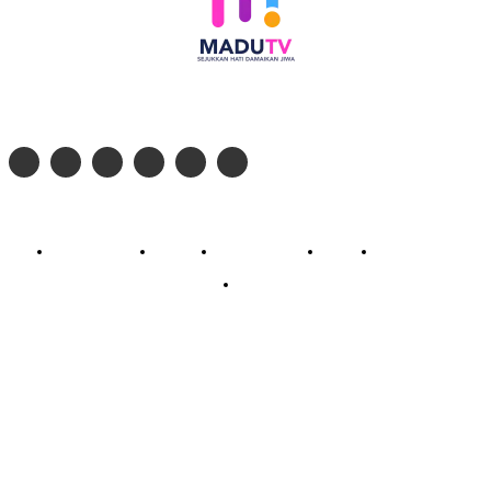
Follow social media kami di:
© 2026 - PT. Madinul Ulum Media Televisi Ummat Tulungagung, Jawa Timur
Profil Madu TV
Redaksi
Pedoman Siber
Kontak
Live Streaming
PodCast