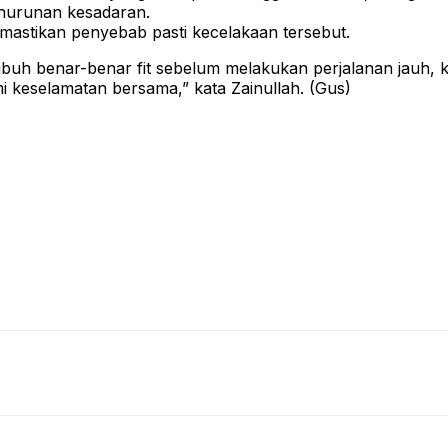
enurunan kesadaran.
emastikan penyebab pasti kecelakaan tersebut.
h benar-benar fit sebelum melakukan perjalanan jauh, khus
mi keselamatan bersama,” kata Zainullah. (Gus)