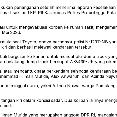
akukan penanganan setelah menerima laporan kecelakaan s
ntas di sekitar TKP. Plt Kasihumas Polres Probolinggo Kota
kasi untuk mengevakuasi korban ke rumah sakit, mengaman
3 Mei 2026.
rmula saat Toyota Innova bernomor polisi N-1297-NB yang 
 kiri dan berhasil melewati kendaraan tersebut.
bali bergeser ke kanan untuk mendahului dump truck yang
nan belakang dump truck bernopol W-8439-UK yang dikem
tau mengantuk saat berkendara sehingga kendaraan bergera
Muhammad Hilman Mufida, Alex Anwaruh, dan Adinda Najwa
kan meninggal dunia, yakni Adinda Najwa, warga Pamulang
tangan kiri dalam kondisi sadar. Dua korban lainnya menga
 medis.
ilman Mufida yang merupakan anggota DPR RI, mengalami l