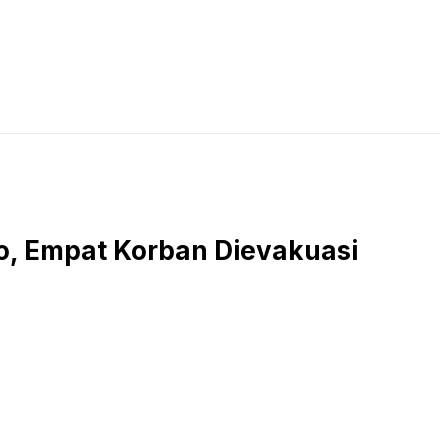
LIVE STREAMING
PODCAST
KAJIAN ISLAM
ro, Empat Korban Dievakuasi