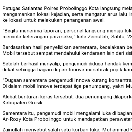
Petugas Satlantas Polres Probolinggo Kota langsung mel
mengamankan lokasi kejadian, serta mengatur arus lalu li
ke lokasi untuk melakukan penanganan awal.
“Begitu menerima laporan, personel langsung menuju lo
meminta keterangan para saksi,” kata Zainullah, Sabtu, 2
Berdasarkan hasil penyelidikan sementara, kecelakaan be
Mobil tersebut sempat mendahului kendaraan lain dari sisi
Setelah berhasil menyalip, pengemudi diduga hendak kem
dekat sehingga bagian depan Innova menabrak pojok ka
“Dugaan sementara pengemudi Innova kurang konsentrasi a
Di dalam mobil Innova terdapat tiga penumpang, yakni 
Akibat benturan keras tersebut, dua penumpang dilapor
Kabupaten Gresik.
Sementara itu, pengemudi mobil mengalami luka di bagian 
Ar-Rozy Kota Probolinggo untuk mendapatkan perawatan
Zainullah menyebut salah satu korban luka, Muhammad H