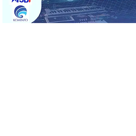
Trending
Rumah dan 6 Kendaraan Ludes Terbakar, Kerugian Capai 
Warga Tak Akan Gentar!, Pemkot “Kekeh” Dengan Mater
Salurkan Bantuan Gula
07 Agu 2026
•
BPJS Kesehatan Ke
07 Agu 2026
•
Pemain Pemain Baru Persik Kediri Terus
Rp123 Juta untuk Pendidikan, Sosial, dan Pelestarian Bu
Tembus 18 Ton/Ha
06 Agu 2026
•
Perkuat Kemitraan Den
Dhito Beri Beasiswa Siswa Peraih Medali Emas LKS Nasi
Kuatnya Basis Menabung Nasabah
06 Agu 2026
•
Rumah dan 6 Kendaraan Ludes Terbakar, Kerugian Capai 
Warga Tak Akan Gentar!, Pemkot “Kekeh” Dengan Mater
Salurkan Bantuan Gula
07 Agu 2026
•
BPJS Kesehatan Ke
07 Agu 2026
•
Pemain Pemain Baru Persik Kediri Terus
Rp123 Juta untuk Pendidikan, Sosial, dan Pelestarian Bu
Tembus 18 Ton/Ha
06 Agu 2026
•
Perkuat Kemitraan Den
Dhito Beri Beasiswa Siswa Peraih Medali Emas LKS Nasi
Kuatnya Basis Menabung Nasabah
06 Agu 2026
•