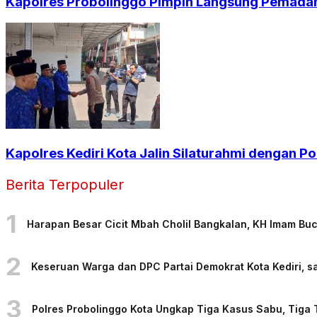
Kapolres Probolinggo Pimpin Langsung Pemadam
Kapolres Kediri Kota Jalin Silaturahmi dengan Po
Berita Terpopuler
1
Harapan Besar Cicit Mbah Cholil Bangkalan, KH Imam Bu
2
Keseruan Warga dan DPC Partai Demokrat Kota Kediri, sa
3
Polres Probolinggo Kota Ungkap Tiga Kasus Sabu, Tiga