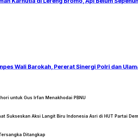
an Karhutla di Lereng Bromo, Api Belum Sepen
npes Wali Barokah, Pererat Sinergi Polri dan Ulam
chori untuk Gus Irfan Menakhodai PBNU
at Sukseskan Aksi Langit Biru Indonesia Asri di HUT Partai De
 Tersangka Ditangkap