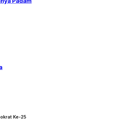
uhnya Padam
a
mokrat Ke-25