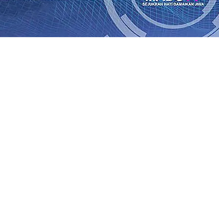
Rp1 Miliar
08 Agu 2026
•
Sebut Pemkot Kediri Arogan Soal
i Banding
07 Agu 2026
•
Perkuat Hubungan Dengan 17 De
diri Perkuat Sinergi dengan Media Kenalkan Wajah Baru JKN
 di Datangkan Perkuat Untuk Super League 2026/2027
06 A
daya
06 Agu 2026
•
ITS Perkenalkan Pupuk Probiotik Berba
gan Petani, PG Pesantren Baru Sukses Menggiling Tebu 4 
onal 2026
06 Agu 2026
•
Jumlah Rekening dan Nominal Si
Rp1 Miliar
08 Agu 2026
•
Sebut Pemkot Kediri Arogan Soal
i Banding
07 Agu 2026
•
Perkuat Hubungan Dengan 17 De
diri Perkuat Sinergi dengan Media Kenalkan Wajah Baru JKN
 di Datangkan Perkuat Untuk Super League 2026/2027
06 A
daya
06 Agu 2026
•
ITS Perkenalkan Pupuk Probiotik Berba
gan Petani, PG Pesantren Baru Sukses Menggiling Tebu 4 
onal 2026
06 Agu 2026
•
Jumlah Rekening dan Nominal Si