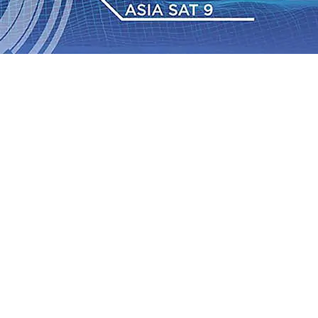
 TPA Pojok, Pengugat dan Saroja: Banding atau Kasasi,
sa Sekitar, PT SGN MKSO Kebun Dhoho Kembali
: Lebih Informatif, Lebih Fleksibel, dan Berkelanjutan
gu 2026
•
KAI Daop 7 Madiun Salurkan Bantuan TJSL
sis Grafenik Karbon, Hasil Panen Jagung di Mojokerto
Juta Kuintal di Hari ke-75
06 Agu 2026
•
Bangga, Mas
mpanan di Jawa Timur Terus Bertumbuh, menunjukan
 TPA Pojok, Pengugat dan Saroja: Banding atau Kasasi,
sa Sekitar, PT SGN MKSO Kebun Dhoho Kembali
: Lebih Informatif, Lebih Fleksibel, dan Berkelanjutan
gu 2026
•
KAI Daop 7 Madiun Salurkan Bantuan TJSL
sis Grafenik Karbon, Hasil Panen Jagung di Mojokerto
Juta Kuintal di Hari ke-75
06 Agu 2026
•
Bangga, Mas
mpanan di Jawa Timur Terus Bertumbuh, menunjukan