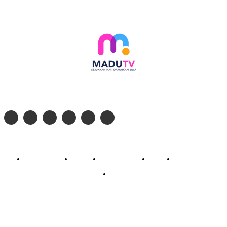
Follow social media kami di:
© 2026 - PT. Madinul Ulum Media Televisi Ummat Tulungagung, Jawa Timur
Profil Madu TV
Redaksi
Pedoman Siber
Kontak
Live Streaming
PodCast