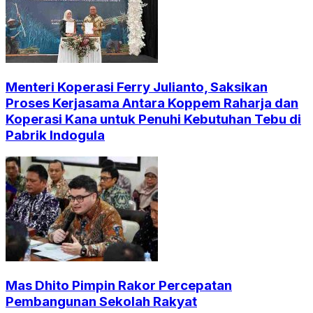
Menteri Koperasi Ferry Julianto, Saksikan
Proses Kerjasama Antara Koppem Raharja dan
Koperasi Kana untuk Penuhi Kebutuhan Tebu di
Pabrik Indogula
Mas Dhito Pimpin Rakor Percepatan
Pembangunan Sekolah Rakyat