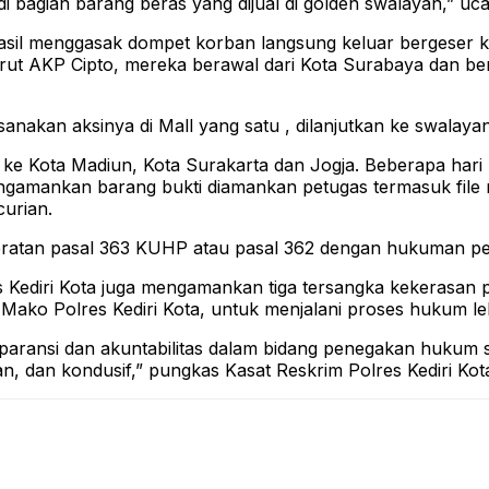
i bagian barang beras yang dijual di golden swalayan,” uc
sil menggasak dompet korban langsung keluar bergeser ke 
nurut AKP Cipto, mereka berawal dari Kota Surabaya dan b
sanakan aksinya di Mall yang satu , dilanjutkan ke swalay
 Kota Madiun, Kota Surakarta dan Jogja. Beberapa hari lal
engamankan barang bukti diamankan petugas termasuk file
curian.
beratan pasal 363 KUHP atau pasal 362 dengan hukuman pe
 Kediri Kota juga mengamankan tiga tersangka kekerasan 
i Mako Polres Kediri Kota, untuk menjalani proses hukum le
nsparansi dan akuntabilitas dalam bidang penegakan hukum
, dan kondusif,” pungkas Kasat Reskrim Polres Kediri Kota