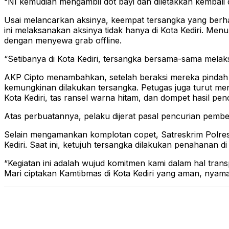
“NI kemudian mengambil dot bayi dan diletakkan kembali d
Usai melancarkan aksinya, keempat tersangka yang berha
ini melaksanakan aksinya tidak hanya di Kota Kediri. Me
dengan menyewa grab offline.
“Setibanya di Kota Kediri, tersangka bersama-sama melak
AKP Cipto menambahkan, setelah beraksi mereka pindah ke
kemungkinan dilakukan tersangka. Petugas juga turut m
Kota Kediri, tas ransel warna hitam, dan dompet hasil pen
Atas perbuatannya, pelaku dijerat pasal pencurian pem
Selain mengamankan komplotan copet, Satreskrim Polres
Kediri. Saat ini, ketujuh tersangka dilakukan penahanan d
“Kegiatan ini adalah wujud komitmen kami dalam hal tra
Mari ciptakan Kamtibmas di Kota Kediri yang aman, nyaman