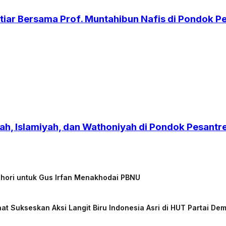
iar Bersama Prof. Muntahibun Nafis di Pondok 
h, Islamiyah, dan Wathoniyah di Pondok Pesant
chori untuk Gus Irfan Menakhodai PBNU
at Sukseskan Aksi Langit Biru Indonesia Asri di HUT Partai De