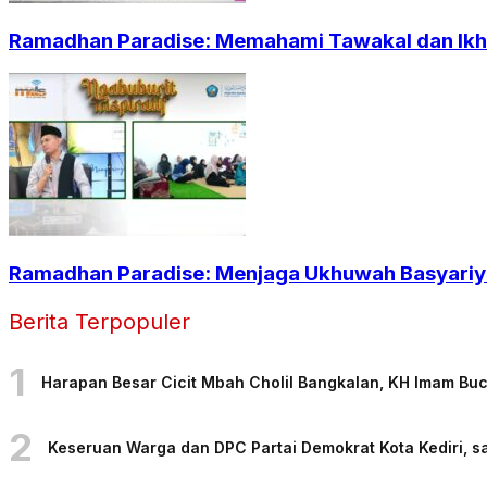
Ramadhan Paradise: Memahami Tawakal dan Ikht
Ramadhan Paradise: Menjaga Ukhuwah Basyariya
Berita Terpopuler
1
Harapan Besar Cicit Mbah Cholil Bangkalan, KH Imam Bu
2
Keseruan Warga dan DPC Partai Demokrat Kota Kediri, sa