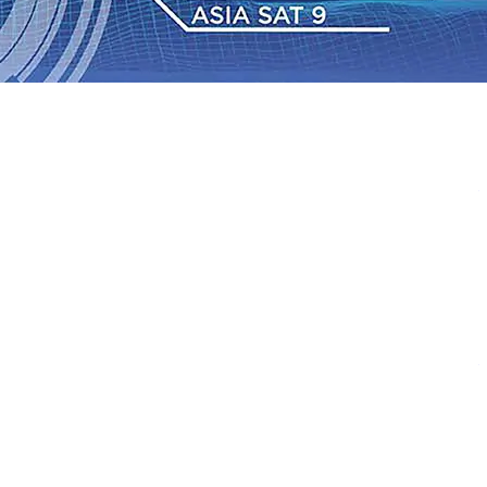
 dan Hari Jadi ke-702 Blitar, Imigrasi Buka Layanan
n Sejumlah KA Terlambat, KAI Daop 7 Madiun Sampaikan
•
Sebut Pemkot Kediri Arogan Soal TPA Pojok, Pengugat
Perkuat Hubungan Dengan 17 Desa Sekitar, PT SGN
 Media Kenalkan Wajah Baru JKN: Lebih Informatif, Lebih
Super League 2026/2027
06 Agu 2026
•
KAI Daop 7
rkenalkan Pupuk Probiotik Berbasis Grafenik Karbon,
 dan Hari Jadi ke-702 Blitar, Imigrasi Buka Layanan
n Sejumlah KA Terlambat, KAI Daop 7 Madiun Sampaikan
•
Sebut Pemkot Kediri Arogan Soal TPA Pojok, Pengugat
Perkuat Hubungan Dengan 17 Desa Sekitar, PT SGN
 Media Kenalkan Wajah Baru JKN: Lebih Informatif, Lebih
Super League 2026/2027
06 Agu 2026
•
KAI Daop 7
rkenalkan Pupuk Probiotik Berbasis Grafenik Karbon,