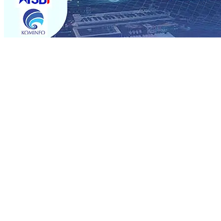
Trending
Musancap PKB Kabupaten Blitar Diikuti 1.500 Kader, Bid
Paspor Akhir Pekan
08 Agu 2026
•
KA BIAS Relasi Madi
Permohonan Maaf
08 Agu 2026
•
Rumah dan 6 Kendaraa
dan Saroja: Banding atau Kasasi, Warga Tak Akan Genta
MKSO Kebun Dhoho Kembali Salurkan Bantuan Gula
07 
Fleksibel, dan Berkelanjutan
07 Agu 2026
•
Pemain Pemai
Madiun Salurkan Bantuan TJSL Rp123 Juta untuk Pendidi
Hasil Panen Jagung di Mojokerto Tembus 18 Ton/Ha
06 
Musancap PKB Kabupaten Blitar Diikuti 1.500 Kader, Bid
Paspor Akhir Pekan
08 Agu 2026
•
KA BIAS Relasi Madi
Permohonan Maaf
08 Agu 2026
•
Rumah dan 6 Kendaraa
dan Saroja: Banding atau Kasasi, Warga Tak Akan Genta
MKSO Kebun Dhoho Kembali Salurkan Bantuan Gula
07 
Fleksibel, dan Berkelanjutan
07 Agu 2026
•
Pemain Pemai
Madiun Salurkan Bantuan TJSL Rp123 Juta untuk Pendidi
Hasil Panen Jagung di Mojokerto Tembus 18 Ton/Ha
06 