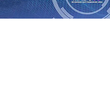
ik Kemenangan Pilkada
08 Agu 2026
•
Semarak HUT RI ke-81
un-Adi Soemarmo Alami Gangguan Operasional, Perjalana
n Ludes Terbakar, Kerugian Capai Rp1 Miliar
08 Agu 2026
r!, Pemkot “Kekeh” Dengan Materi Banding
07 Agu 2026
•
Agu 2026
•
BPJS Kesehatan Kediri Perkuat Sinergi dengan
n Baru Persik Kediri Terus di Datangkan Perkuat Untuk 
kan, Sosial, dan Pelestarian Budaya
06 Agu 2026
•
ITS Pe
Agu 2026
•
ik Kemenangan Pilkada
08 Agu 2026
•
Semarak HUT RI ke-81
un-Adi Soemarmo Alami Gangguan Operasional, Perjalana
n Ludes Terbakar, Kerugian Capai Rp1 Miliar
08 Agu 2026
r!, Pemkot “Kekeh” Dengan Materi Banding
07 Agu 2026
•
Agu 2026
•
BPJS Kesehatan Kediri Perkuat Sinergi dengan
n Baru Persik Kediri Terus di Datangkan Perkuat Untuk 
kan, Sosial, dan Pelestarian Budaya
06 Agu 2026
•
ITS Pe
Agu 2026
•