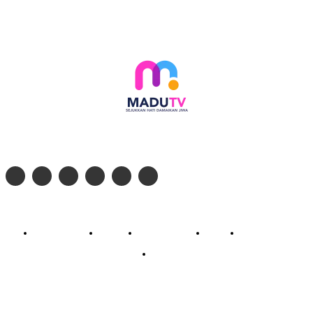
Follow social media kami di:
© 2026 - PT. Madinul Ulum Media Televisi Ummat Tulungagung, Jawa Timur
Profil Madu TV
Redaksi
Pedoman Siber
Kontak
Live Streaming
PodCast