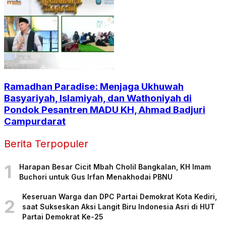
Ramadhan Paradise: Menjaga Ukhuwah
Basyariyah, Islamiyah, dan Wathoniyah di
Pondok Pesantren MADU KH, Ahmad Badjuri
Campurdarat
Berita Terpopuler
1
Harapan Besar Cicit Mbah Cholil Bangkalan, KH Imam
Buchori untuk Gus Irfan Menakhodai PBNU
Keseruan Warga dan DPC Partai Demokrat Kota Kediri,
2
saat Sukseskan Aksi Langit Biru Indonesia Asri di HUT
Partai Demokrat Ke-25