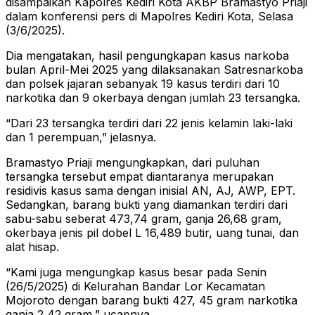
disampaikan Kapolres Kediri Kota AKBP Bramastyo Priaji
dalam konferensi pers di Mapolres Kediri Kota, Selasa
(3/6/2025).
Dia mengatakan, hasil pengungkapan kasus narkoba
bulan April-Mei 2025 yang dilaksanakan Satresnarkoba
dan polsek jajaran sebanyak 19 kasus terdiri dari 10
narkotika dan 9 okerbaya dengan jumlah 23 tersangka.
“Dari 23 tersangka terdiri dari 22 jenis kelamin laki-laki
dan 1 perempuan,” jelasnya.
Bramastyo Priaji mengungkapkan, dari puluhan
tersangka tersebut empat diantaranya merupakan
residivis kasus sama dengan inisial AN, AJ, AWP, EPT.
Sedangkan, barang bukti yang diamankan terdiri dari
sabu-sabu seberat 473,74 gram, ganja 26,68 gram,
okerbaya jenis pil dobel L 16,489 butir, uang tunai, dan
alat hisap.
“Kami juga mengungkap kasus besar pada Senin
(26/5/2025) di Kelurahan Bandar Lor Kecamatan
Mojoroto dengan barang bukti 427, 45 gram narkotika
ganja 2,42 gram,” ucapnya.