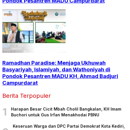
Pondok Pesantren MADU Campurdarat
Ramadhan Paradise: Menjaga Ukhuwah
Basyariyah, Islamiyah, dan Wathoniyah di
Pondok Pesantren MADU KH, Ahmad Badjuri
Campurdarat
Berita Terpopuler
1
Harapan Besar Cicit Mbah Cholil Bangkalan, KH Imam
Buchori untuk Gus Irfan Menakhodai PBNU
Keseruan Warga dan DPC Partai Demokrat Kota Kediri,