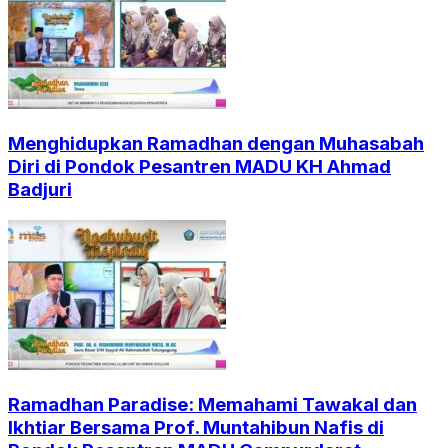
Menghidupkan Ramadhan dengan Muhasabah
Diri di Pondok Pesantren MADU KH Ahmad
Badjuri
Ramadhan Paradise: Memahami Tawakal dan
Ikhtiar Bersama Prof. Muntahibun Nafis di