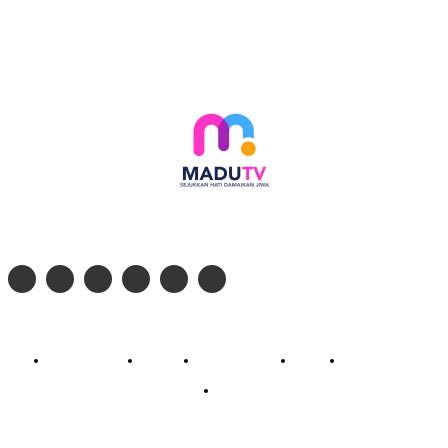
Follow social media kami di:
© 2026 - PT. Madinul Ulum Media Televisi Ummat Tulungagung, Jawa Timur
Profil Madu TV
Redaksi
Pedoman Siber
Kontak
Live Streaming
PodCast