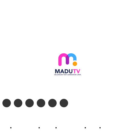
Follow social media kami di:
© 2026 - PT. Madinul Ulum Media Televisi Ummat Tulungagung, Jawa Timur
Profil Madu TV
Redaksi
Pedoman Siber
Kontak
Live Streaming