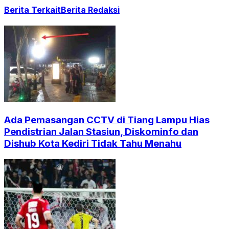
Berita Terkait
Berita Redaksi
Ada Pemasangan CCTV di Tiang Lampu Hias
Pendistrian Jalan Stasiun, Diskominfo dan
Dishub Kota Kediri Tidak Tahu Menahu